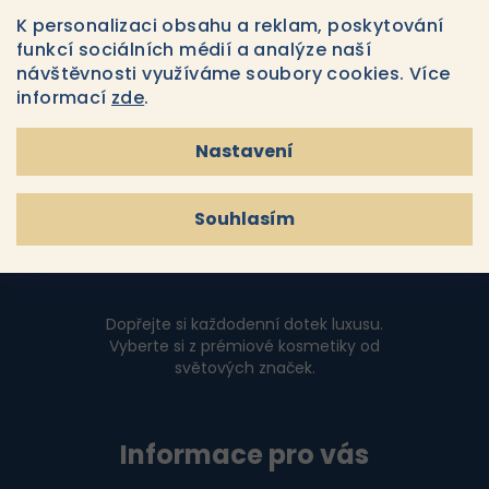
Souhlasím s
podmínkami ochrany osobních údajů
y
K personalizaci obsahu a reklam, poskytování
v
funkcí sociálních médií a analýze naší
Přihlásit se
ý
návštěvnosti využíváme soubory cookies. Více
p
informací
zde
.
i
Z
s
Nastavení
u
á
p
Souhlasím
a
t
í
Dopřejte si každodenní dotek luxusu.
Vyberte si z prémiové kosmetiky od
světových značek.
Informace pro vás