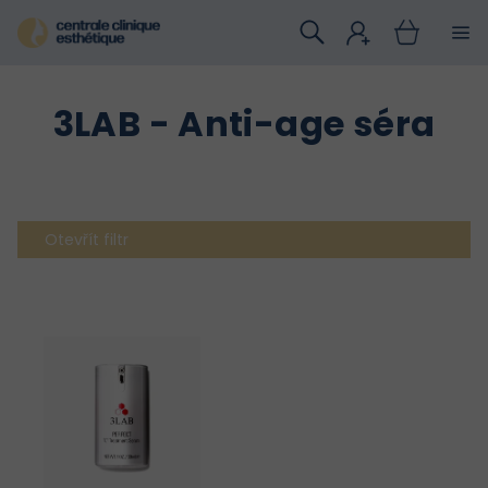
Přejít
na
obsah
3LAB - Anti-age séra
Otevřít filtr
V
ý
p
i
s
p