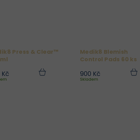
niacinamidem,...
ik8 Press & Clear™
Medik8 Blemish
 ml
Control Pads 60 ks
 Kč
900 Kč
Medik8 Press & Clear™ je
Medik8 Blemish Contr
Do
dem
košíku
Skladem
koší
inovativní tonikum s 2%
Pads jsou před
salicylovou kyselinou v
napuštěné čisticí vato
inkapsulované formě,
polštářky s 2 % kyselin
které účinně bojuje proti
salicylovou, kte
kné, čistí ucpané póry a
pomáhají čistit ucpa
zároveň respektuje...
póry, redukovat pupín
a předcházet tvorbě.