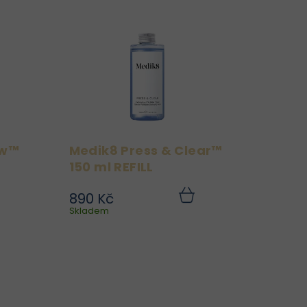
ow™
Medik8 Press & Clear™
150 ml REFILL
890 Kč
je
Medik8 Press & Clear™ je
Do
Do
ku
Skladem
košíku
né
inovativní tonikum s 2%
5%
salicylovou kyselinou v
ré
inkapsulované formě,
t,
které účinně bojuje proti
at
akné, čistí ucpané póry a
o.
zároveň respektuje...
..