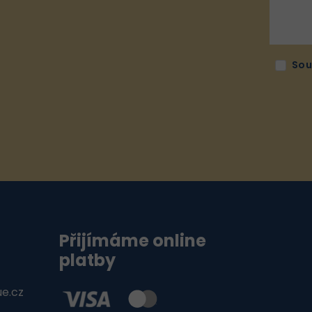
Sou
Přijímáme online
platby
ue.cz