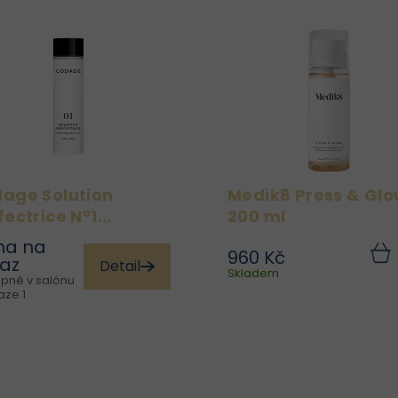
age Solution
Medik8 Press & Gl
fectrice N°1
200 ml
+NIA] 150ml
na na
960 Kč
Dopřejte své pleti
Medik8 Press & Glow™ 
az
Detail
Skladem
koší
dokonalý začátek
jemné, ale vysoce účin
pné v salónu
každodenní pečující
PHA tonikum s 5,
aze 1
rutiny. Codage Solution
glukonolaktonem, kte
Perfectrice N°1 [HA+NIA]
pomáhá rozjasni
je zdokonalující pleťová
sjednotit a hydratov
voda s kyselinou
pleť, aniž by ji narušoval
hyaluronovou a
Na rozdíl od.