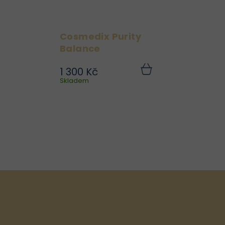
Cosmedix Purity
Balance
1 300 Kč
Toto nejprodávanější
Do
Skladem
košíku
tonikum nabité
ingrediencemi, které
milují pokožku, jako je
kyselina salicylová a
mléčná, olej z čajovníku a
niacinamid, působí na
exfoliaci a hloubkové...