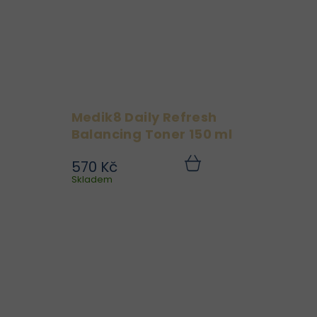
Medik8 Daily Refresh
Balancing Toner 150 ml
570 Kč
ol
Objevte osvěžující sílu
Do
Do
ku
Skladem
košíku
em
tonika Medik8 Daily
vé
Refresh Balancing Toner,
ou
které jemně čistí,
ré
tonizuje a obnovuje
né
přirozenou rovnováhu
ky
pleti – bez vysoušení a
..
podráždění. Ideální jako...