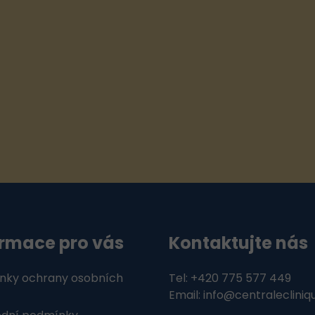
í
p
r
v
k
y
v
ý
p
i
s
u
ormace pro vás
Kontaktujte nás
nky ochrany osobních
Tel: +420 775 577 449
Email: info@centralecliniq