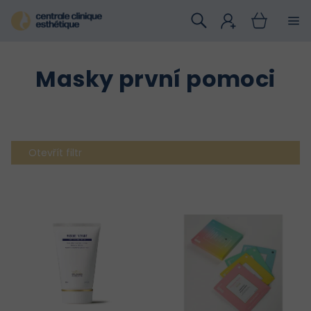
Přejít
na
obsah
Masky první pomoci
Otevřít filtr
V
ý
p
i
s
p