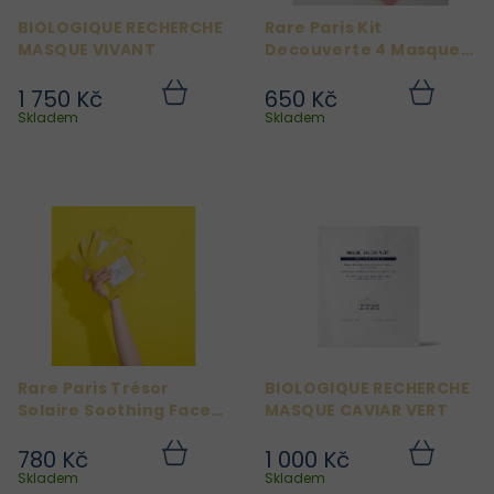
r
BIOLOGIQUE RECHERCHE
Rare Paris Kit
o
MASQUE VIVANT
Decouverte 4 Masques
d
Discover
1 750 Kč
650 Kč
u
Do
Do
košíku
košíku
Skladem
Skladem
k
t
ů
Rare Paris Trésor
BIOLOGIQUE RECHERCHE
Solaire Soothing Face
MASQUE CAVIAR VERT
Mask 5ks
780 Kč
1 000 Kč
Do
Do
košíku
košíku
Skladem
Skladem