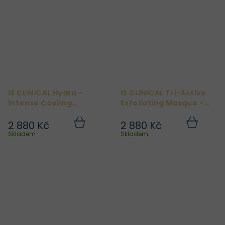
IS CLINICAL Hydra -
IS CLINICAL Tri-Active
intense Cooling
Exfoliating Masque -
Masque - Osvěžující
Exfoliační maska 120g
regenerační maska
2 880 Kč
2 880 Kč
Do
Do
120g
košíku
košíku
Skladem
Skladem