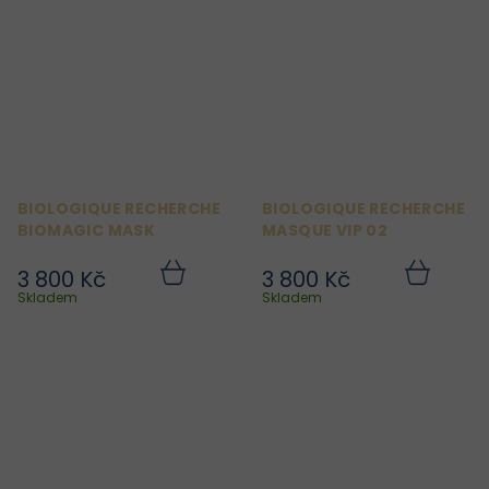
BIOLOGIQUE RECHERCHE
BIOLOGIQUE RECHERCHE
BIOMAGIC MASK
MASQUE VIP 02
3 800 Kč
3 800 Kč
Do
Do
košíku
košíku
Skladem
Skladem