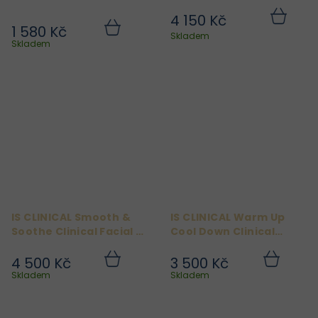
kyslíkovou maskou, 50
4 150 Kč
ml
1 580 Kč
Do
Do
Skladem
košíku
košíku
Skladem
IS CLINICAL Smooth &
IS CLINICAL Warm Up
Soothe Clinical Facial -
Cool Down Clinical
Sada pro sametovou
Facial
pokožku
4 500 Kč
3 500 Kč
Do
Do
košíku
košíku
Skladem
Skladem