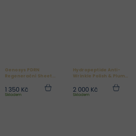
Genosys PDRN
Hydropeptide Anti-
Regenerační Sheet
Wrinkle Polish & Plump
Mask – 30 ks
Peel
1 350 Kč
2 000 Kč
Do
Do
košíku
košíku
Skladem
Skladem