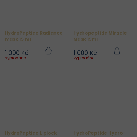
HydroPeptide Radiance
Hydropeptide Miracle
mask 15 ml
Mask 15ml
1 000 Kč
1 000 Kč
Do
Do
košíku
košíku
Vyprodáno
Vyprodáno
HydroPeptide Liplock
HydroPeptide Hydro-