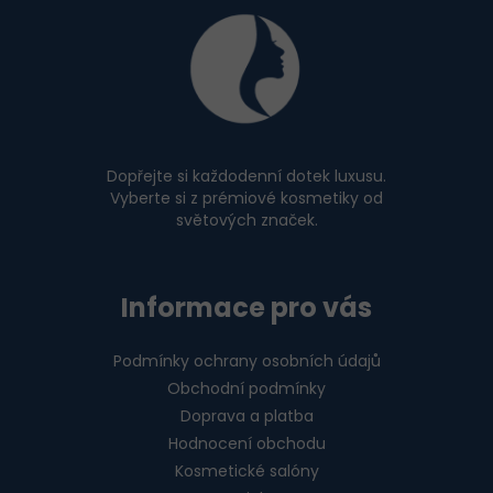
á
p
a
t
í
Dopřejte si každodenní dotek luxusu.
Vyberte si z prémiové kosmetiky od
světových značek.
Informace pro vás
Podmínky ochrany osobních údajů
Obchodní podmínky
Doprava a platba
Hodnocení obchodu
Kosmetické salóny