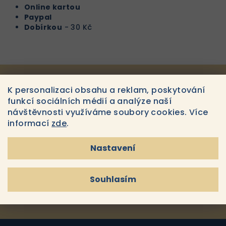
Online kartou
Paypal
Dobírkou
- 30 Kč
Odebírat newsletter
K personalizaci obsahu a reklam, poskytování
funkcí sociálních médií a analýze naší
návštěvnosti využíváme soubory cookies. Více
E-MAIL
informací
zde
.
Nastavení
Souhlasím s
podmínkami ochrany osobních údajů
Souhlasím
Přihlásit se
Z