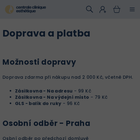
Přejít
na
obsah
Doprava a platba
Možnosti dopravy
Doprava zdarma při nákupu nad 2 000 Kč, včetně DPH.
Zásilkovna - Na adresu
- 99 Kč
Zásilkovna - Na výdejní místo
- 79 Kč
GLS - balík do ruky
- 96 Kč
Osobní odběr - Praha
Osbní odběr po předchozí domluvě