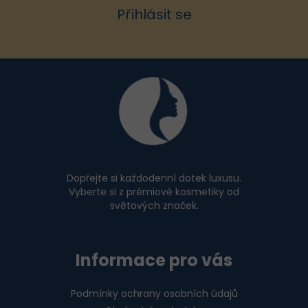
v
Přihlásit se
ý
p
i
Z
s
u
á
p
a
t
í
Dopřejte si každodenní dotek luxusu.
Vyberte si z prémiové kosmetiky od
světových značek.
Informace pro vás
Podmínky ochrany osobních údajů