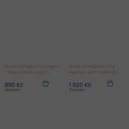
Gold Collagen Collagen
Gold Collagen Forte
- Superdose Joint
Ageless potravinový
Health 300ml
doplněk 10 x 50 ml
890 Kč
1 620 Kč
Do
Do
košíku
košíku
Skladem
Skladem