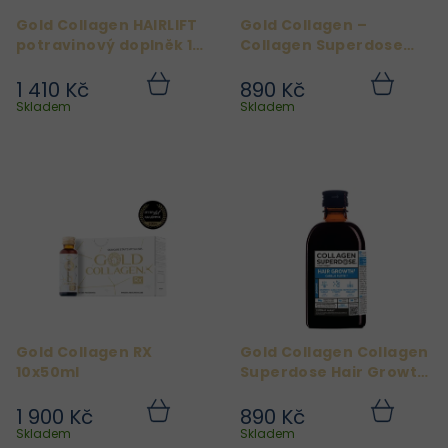
r
Gold Collagen HAIRLIFT
Gold Collagen –
o
potravinový doplněk 10
Collagen Superdose
d
x 50 ml
Skin Care 300 ml
1 410 Kč
890 Kč
u
Do
Do
košíku
košíku
Skladem
Skladem
k
t
ů
Gold Collagen RX
Gold Collagen Collagen
10x50ml
Superdose Hair Growth
– Strong Hair 300 ml
1 900 Kč
890 Kč
Do
Do
košíku
košíku
Skladem
Skladem