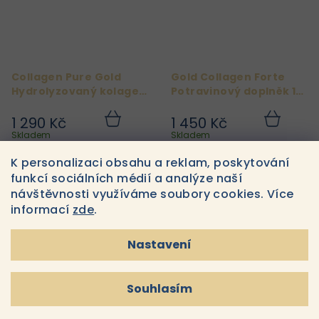
Collagen Pure Gold
Gold Collagen Forte
Hydrolyzovaný kolagen
Potravinový doplněk 10
10 x 50 ml
x 50 ml
1 290 Kč
1 450 Kč
Do
Do
košíku
košíku
Skladem
Skladem
K personalizaci obsahu a reklam, poskytování
funkcí sociálních médií a analýze naší
návštěvnosti využíváme soubory cookies. Více
informací
zde
.
Nastavení
Souhlasím
Active Gold Collagen