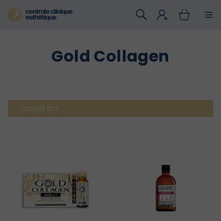
Přejít
na
obsah
Gold Collagen
Otevřít filtr
V
ý
p
i
s
p