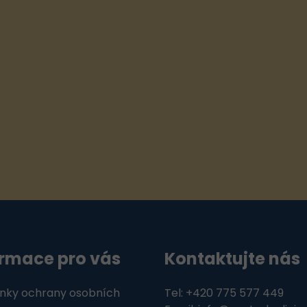
r
v
k
y
v
ý
p
i
s
u
ormace pro vás
Kontaktujte nás
nky ochrany osobních
Tel: +420 775 577 449