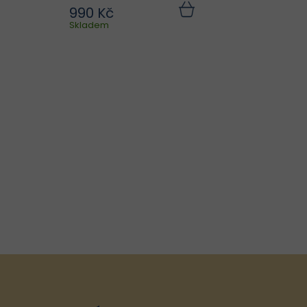
990 Kč
ce
Sérum ISO-Placenta je
Do
Do
ku
Skladem
košíku
um
intenzivní regenerační
vu
péče zaměřená na
ci
obnovu pleti po akné a
je
redukci nedokonalostí.
 –
Obsahuje biomimetickou
nu
placentu, která
za
napodobuje složení
..
lidské...