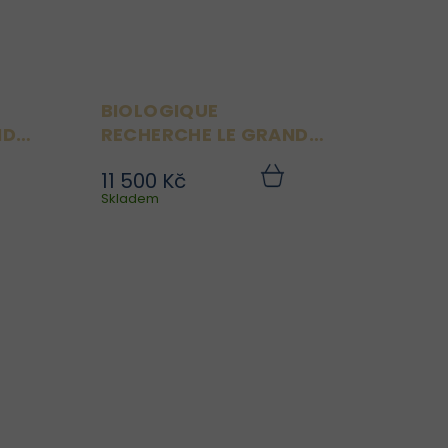
BIOLOGIQUE
ND
RECHERCHE LE GRAND
SÉRUM 30 ML
11 500 Kč
je
Le Grand Sérum je
Do
Do
ku
Skladem
košíku
m“
ikonický „finishing sérum“
ok
– tedy závěrečný krok
ko
péče, který funguje jako
r.
globální anti-age elixír.
ce
Obsahuje vysoce
ex
koncentrovaný komplex
..
27 aktivních látek a...