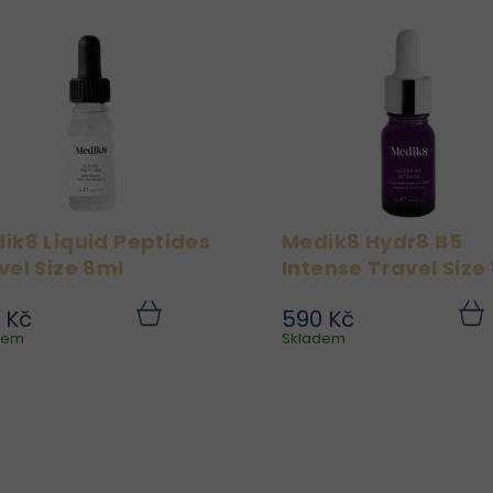
ik8 Liquid Peptides
Medik8 Hydr8 B5
vel Size 8ml
Intense Travel Size
 Kč
590 Kč
Medik8 Liquid Peptides
Medik8 Hydr8 B5 Inten
Do
dem
košíku
Skladem
koší
Travel Size 8 ml je lehké
Travel Size 8 ml 
protivráskové sérum v
intenzivně hydratač
praktickém cestovním
sérum s vícemolekulár
balení s 30% komplexem
kyselinou hyaluronovo
0 peptidů, které pomáhá
vitaminem B5
viditelně redukovat
patentovan
jemné linky i...
hydratačn