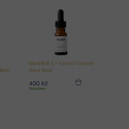
Medik8 C-Tetra Travel
 8ml
Size 8ml
400 Kč
se
Medik8 C-Tetra Travel
Do
Do
ku
Skladem
košíku
je
Size 8 ml je lehké lipidové
ní
sérum s 7 %
ní
stabilizovaného vitaminu
u,
C (tetrahexyldecyl
 a
askorbát), které
ým
poskytuje silnou
ím
antioxidační ochranu,