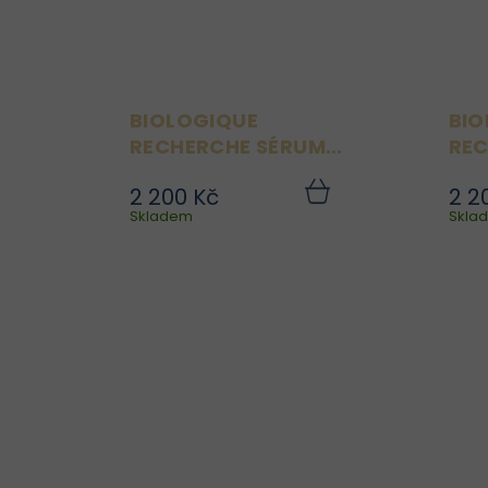
BIOLOGIQUE
BIO
RECHERCHE SÉRUM
REC
YALL 02 8 ML
GRA
2 200 Kč
2 2
Sérum Yall~O2 Plus je
S
Do
Skladem
košíku
Skla
ochranné, hydratační a
okysličující sérum, které
pomáhá chránit pleť
před negativními vlivy
r
prostředí, zejména
znečištěním a městským
stresem. Podporuje...