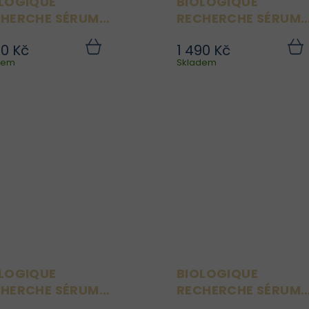
LOGIQUE
BIOLOGIQUE
HERCHE SÉRUM
RECHERCHE SÉRUM
IOTIQUE VG 8 ML
PROGESKIN 8 ML
90 Kč
1 490 Kč
Sérum Amniotique VG je
Sérum Progeskin 
Do
dem
košíku
Skladem
koší
vysoce účinné
vysoce inovativní ant
hydratační sérum, které
age péče zaměřená 
pomáhá udržovat
mechanismy buněčné
optimální úroveň
stárnutí. Působí 
hydratace v pleti. Díky
protein progerin, který 
hydro-fixačním aktivním
podílí na stárnu
látkám podporuje
pokožky, a pomáhá tak.
schopnost buněk...
LOGIQUE
BIOLOGIQUE
HERCHE SÉRUM
RECHERCHE SÉRUM
LAGÈNE ORIGINEL 8
ELASTINE 8 ML