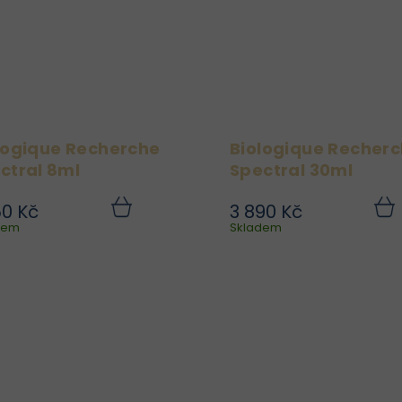
komplexem, které.
logique Recherche
Biologique Recher
Spectral 8ml
Spectral 30ml
50 Kč
3 890 Kč
Biologique Recherche
Biologique Recherc
Do
dem
košíku
Skladem
koší
Sérum Spectral je
Sérum Spectral 
inovativní sérum určené
inovativní sérum urče
ke každodenní ochraně
ke každodenní ochra
pleti před negativními
pleti před negativní
účinky světla. Podporuje
účinky světla. Podporu
přirozené obranné
přirozené obran
mechanismy pokožky
mechanismy pokož
proti...
proti