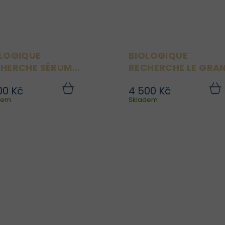
LOGIQUE
BIOLOGIQUE
HERCHE SÉRUM
RECHERCHE LE GRA
ND MILLESIME 8 ML
SÉRUM 8 ML
00 Kč
4 500 Kč
érum Grand Millésime je
Le Grand Sérum 
Do
dem
košíku
Skladem
koší
ikonické finální anti-age
ikonický „finishing séru
sérum („youth elixir“),
– tedy závěrečný kr
které kombinuje
péče, který funguje ja
egenerační, antioxidační
globální anti-age elixí
a rozjasňující účinky. Je
Obsahuje vyso
navrženo pro pleť s
koncentrovaný kompl
prvními...
27 aktivních látek a.