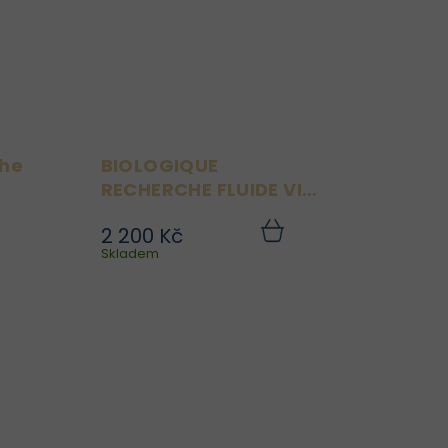
..
rozjasňuje pleť...
che
BIOLOGIQUE
RECHERCHE FLUIDE VIP
O2 8 ML
2 200 Kč
he
Fluide O₂ je lehký
Do
Do
ku
Skladem
košíku
je
hydratační a ochranný
né
fluid s anti-pollution
ně
účinkem, který pomáhá
mi
chránit pleť před
je
škodlivými vlivy
né
městského prostředí.
ky
Podporuje okysličení
...
buněk,...