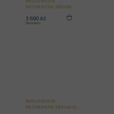
BIOLOGIQUE
RECHERCHE SÉRUM
PROGESKIN 30 ML
3 690 Kč
je
Sérum Progeskin je
Do
Do
ku
Skladem
košíku
i-
vysoce inovativní anti-
na
age péče zaměřená na
ho
mechanismy buněčného
na
stárnutí. Působí na
se
protein progerin, který se
tí
podílí na stárnutí
..
pokožky, a pomáhá tak...
BIOLOGIQUE
RECHERCHE SÉRUM ISO-
PLACENTA 8 ML