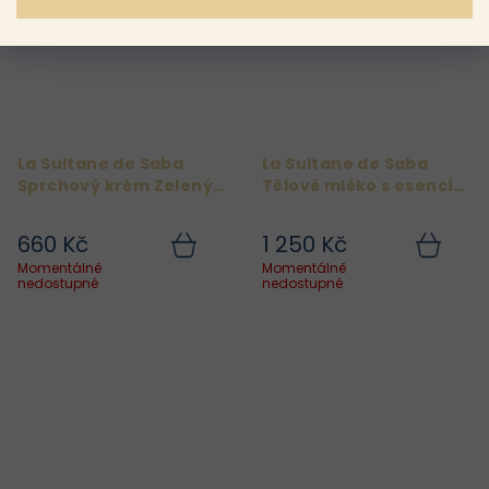
La Sultane de Saba
La Sultane de Saba
Sprchový krém Zelený
Tělové mléko s esencí
čaj/zázvor
zeleného čaje a
zázvoru
660 Kč
1 250 Kč
Momentálně
Momentálně
Do
Do
nedostupné
nedostupné
košíku
košíku