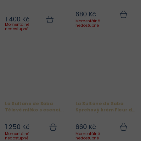
karité 300 g
pomeranče
680 Kč
1 400 Kč
Momentálně
Do
Do
Momentálně
nedostupné
košíku
košíku
nedostupné
La Sultane de Saba
La Sultane de Saba
Tělové mléko s esencí
Sprchový krém Fleur d
květů pomeranče
´Oranger
1 250 Kč
660 Kč
Momentálně
Momentálně
Do
Do
nedostupné
nedostupné
košíku
košíku