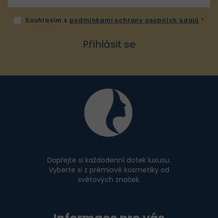
v
ý
Souhlasím s
podmínkami ochrany osobních údajů
p
i
Přihlásit se
s
u
Z
á
p
a
t
í
Dopřejte si každodenní dotek luxusu.
Vyberte si z prémiové kosmetiky od
světových značek.