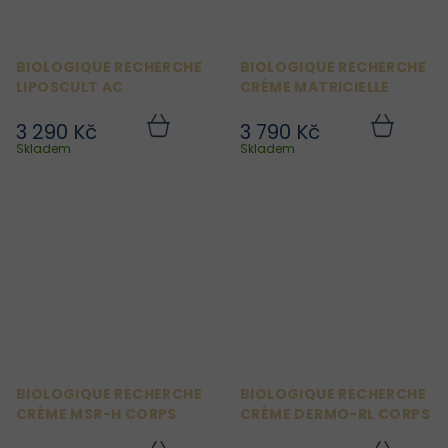
BIOLOGIQUE RECHERCHE
BIOLOGIQUE RECHERCHE
LIPOSCULT AC
CRÉME MATRICIELLE
3 290 Kč
3 790 Kč
Do
Do
košíku
košíku
Skladem
Skladem
BIOLOGIQUE RECHERCHE
BIOLOGIQUE RECHERCHE
CRÉME MSR-H CORPS
CRÉME DERMO-RL CORPS