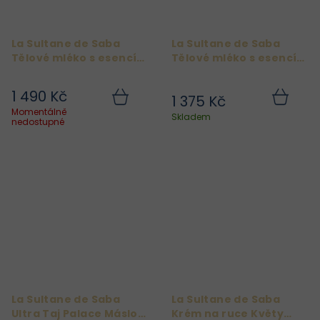
La Sultane de Saba
La Sultane de Saba
Tělové mléko s esencí
Tělové mléko s esencí
Udaipur
Taj Palace
1 490 Kč
1 375 Kč
Momentálně
Do
Do
Skladem
nedostupné
košíku
košíku
La Sultane de Saba
La Sultane de Saba
Ultra Taj Palace Máslo
Krém na ruce Květy