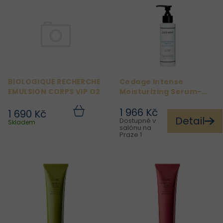
ý
p
i
s
p
r
BIOLOGIQUE RECHERCHE
Codage Intense
o
EMULSION CORPS VIP O2
Moisturizing Serum-
d
Milk 150ml
1 966 Kč
1 690 Kč
u
Do
Detail
Dostupné v
košíku
Skladem
k
salónu na
Praze 1
t
ů