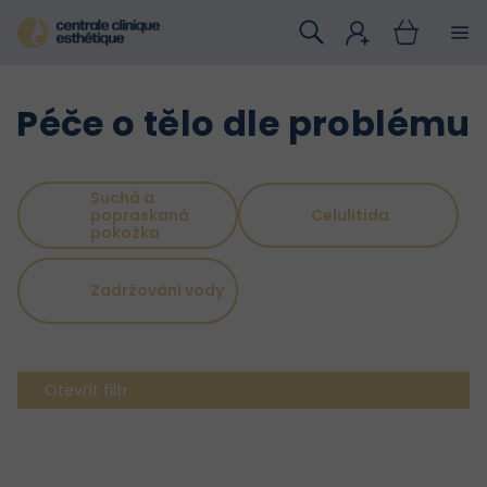
Přejít
na
obsah
Péče o tělo dle problému
Suchá a
Celulitida
popraskaná
pokožka
Zadržování vody
Otevřít filtr
V