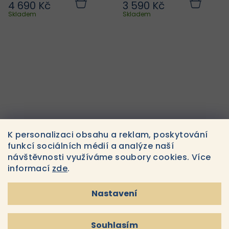
4 690 Kč
3 590 Kč
Do
Do
košíku
košíku
Skladem
Skladem
K personalizaci obsahu a reklam, poskytování
BIOLOGIQUE RECHERCHE
Medik8 Smooth Body
funkcí sociálních médií a analýze naší
LOTION P50 CORPS
Exfoliating Kit
návštěvnosti využíváme soubory cookies. Více
informací
zde
.
2 100 Kč
1 520 Kč
Do
Do
košíku
košíku
Skladem
Skladem
Nastavení
Souhlasím