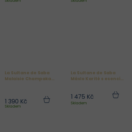
košíku
košíku
Skladem
Skladem
La Sultane de Saba
La Sultane de Saba
Malaisie Champaka
Máslo Karité s esencí
Fleurs Tropicales
Champaka
Tělový olej 100 ml
1 475 Kč
1 390 Kč
Do
Do
Skladem
košíku
košíku
Skladem