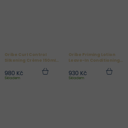
Oribe Curl Control
Oribe Priming Lotion
Silkening Créme 150ml
Leave-In Conditioning
+ Při nákupu produktů
Detangler 250 ml
+ Při
Oribe nad 2 000 Kč
nákupu produktů Oribe
980 Kč
930 Kč
Do
Do
získáte Oribe Dry
nad 2 000 Kč získáte
košíku
košíku
Skladem
Skladem
Texturizing Spray 37 ml
Oribe Dry Texturizing
zdarma.
Spray 37 ml zdarma.