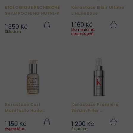
r
BIOLOGIQUE RECHERCHE
Kérastase Elixir Ultime
o
SHAMPOONING NUTRI-K
L’HuileRose
d
1 160 Kč
1 350 Kč
u
Do
Do
Momentálně
košíku
košíku
Skladem
k
nedostupné
t
ů
Kérastase Curl
Kérastase Première
Manifesto Huile
Sérum Filler
Sublime Repair
Fondamental
1 150 Kč
1 200 Kč
Do
Do
košíku
košíku
Vyprodáno
Skladem