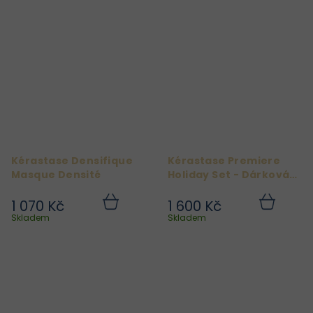
Kérastase Densifique
Kérastase Premiere
Masque Densité
Holiday Set - Dárková
sada pro poškozené
vlasy
1 070 Kč
1 600 Kč
Do
Do
košíku
košíku
Skladem
Skladem