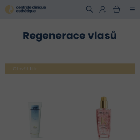
Přejít
na
obsah
Regenerace vlasů
Otevřít filtr
V
ý
p
i
s
p