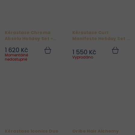
Kérastase Chroma
Kérastase Curl
Absolu Holiday Set -
Manifesto Holiday Set -
Dárková sada pro
Dárková sada pro
1 620 Kč
poškozené vlasy
kudrnaté vlasy
1 550 Kč
Do
Do
Momentálně
košíku
košíku
Vyprodáno
nedostupné
Kérastase Iconics Duo
Oribe Hair Alchemy