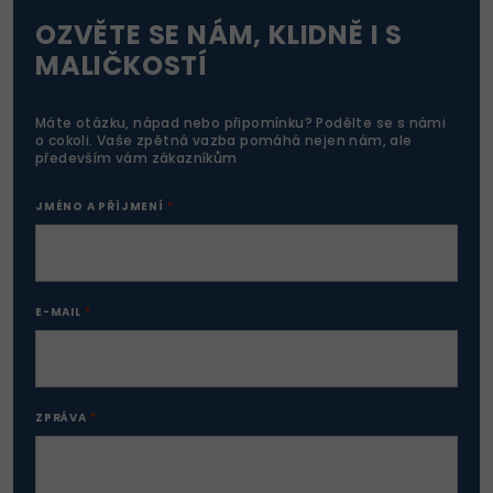
OZVĚTE SE NÁM, KLIDNĚ I S
MALIČKOSTÍ
Máte otázku, nápad nebo připomínku? Podělte se s námi
o cokoli. Vaše zpětná vazba pomáhá nejen nám, ale
především vám zákazníkům
JMÉNO A PŘÍJMENÍ
E-MAIL
ZPRÁVA