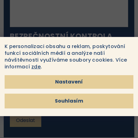
BEZPEČNOSTNÍ KONTROLA
K personalizaci obsahu a reklam, poskytování
funkcí sociálních médií a analýze naší
návštěvnosti využíváme soubory cookies. Více
informací
zde
.
OPIŠTE TEXT Z OBRÁZKU
Nastavení
Souhlasím s
podmínkami ochrany osobních
Souhlasím
údajů
Odeslat