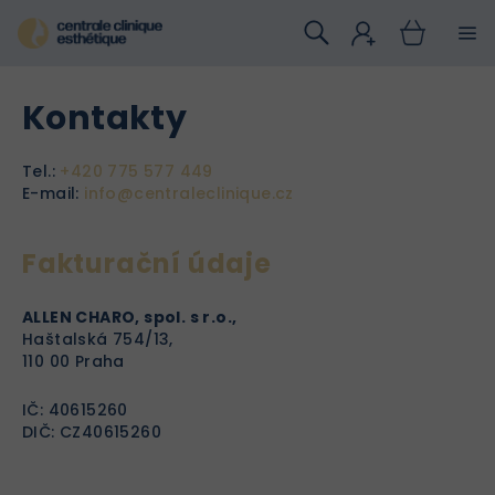
Přejít
na
obsah
Kontakty
Tel.:
+420 775 577 449
E-mail:
info@centraleclinique.cz
Fakturační údaje
ALLEN CHARO, spol. s r.o.,
Haštalská 754/13,
110 00 Praha
IČ: 40615260
DIČ: CZ40615260