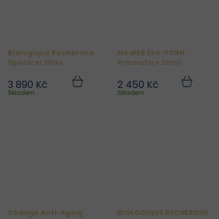
Biologique Recherche
Medik8 Exo-PDRN
Spectral 30ml
Prismatic+ 30ml
3 890 Kč
2 450 Kč
Do
Do
košíku
košíku
Skladem
Skladem
Codage Anti-Aging
BIOLOGIQUE RECHERCHE