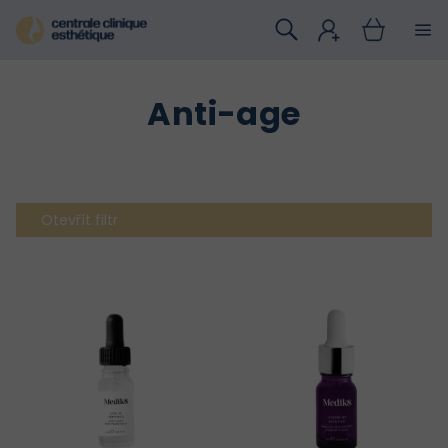
Přejít
na
obsah
Anti-age
Otevřít filtr
V
ý
p
i
s
p