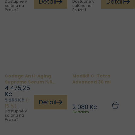
Detail
Detail
Dostupné v
Dostupné v
salónu na
salónu na
Praze 1
Praze 1
Codage Anti-Aging
Medik8 C-Tetra
Supreme Serum №6
Advanced 30 ml
4 475,25
30ml
Kč
5 265 Kč
(–
Detail
2 080 Kč
15 %)
Do
Dostupné v
košíku
Skladem
salónu na
Praze 1