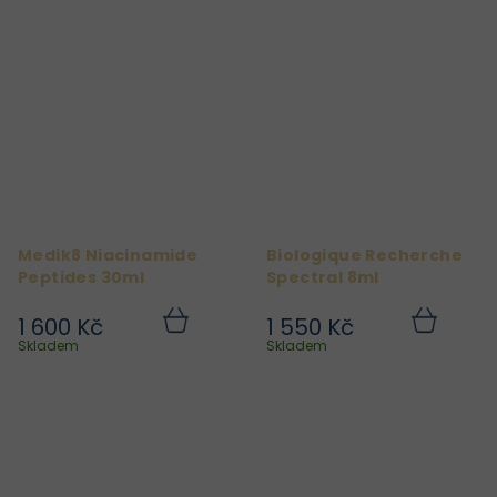
Medik8 Niacinamide
Biologique Recherche
Peptides 30ml
Spectral 8ml
1 600 Kč
1 550 Kč
Do
Do
košíku
košíku
Skladem
Skladem