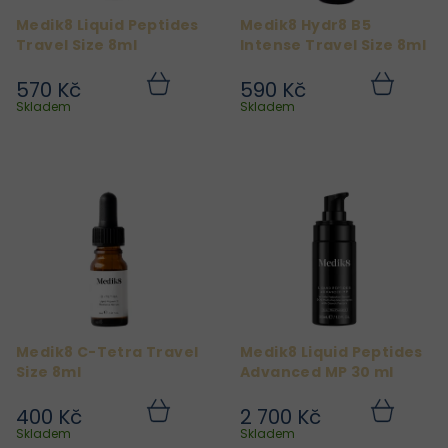
r
Medik8 Liquid Peptides
Medik8 Hydr8 B5
o
Travel Size 8ml
Intense Travel Size 8ml
d
570 Kč
590 Kč
u
Do
Do
košíku
košíku
Skladem
Skladem
k
t
ů
Medik8 C-Tetra Travel
Medik8 Liquid Peptides
Size 8ml
Advanced MP 30 ml
400 Kč
2 700 Kč
Do
Do
košíku
košíku
Skladem
Skladem