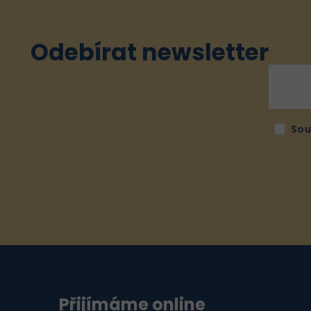
Odebírat newsletter
Sou
Přijímáme online