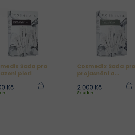
medix Sada pro
Cosmedix Sada pr
azení pleti
projasnění a
pigmentové skvrny
00 Kč
2 000 Kč
Tato kolekce péče o
Cosmedix Sada p
Do
dem
košíku
Skladem
koší
zralou pleť se zabývá
projasnění a pigmento
ěkterými z nejčastějších
skvrny pomáhá obnov
příznaků stárnutí, jako
pokožce její přirozen
jsou jemné linky, vrásky,
rovnoměrný tón, aniž 
dehydratace, nevýrazný
ji zanechala skvrnitou
ón a textura pleti. Každý
což z ní činí dokona
produkt...
rozjasňující.