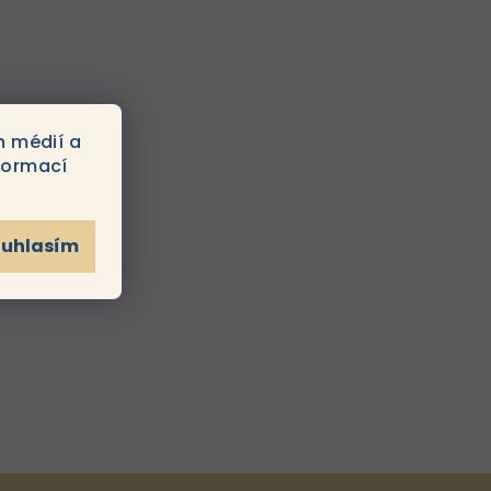
povrch...
h médií a
formací
ouhlasím