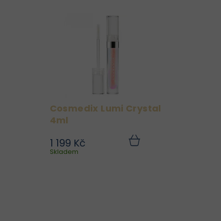
o
Cosmedix Lumi Crystal
4ml
1 199 Kč
ro
Lumi Crystal, inspirovaný
Do
Do
ku
Skladem
košíku
vé
naším nejprodávanějším
it
očním sérem č. 1,
ý,
okamžitě promění vzhled
by
rt. Nosit se dá
 -
samostatně nebo přes
lý
svou oblíbenou rtěnku
..
pro téměř bezbarvý