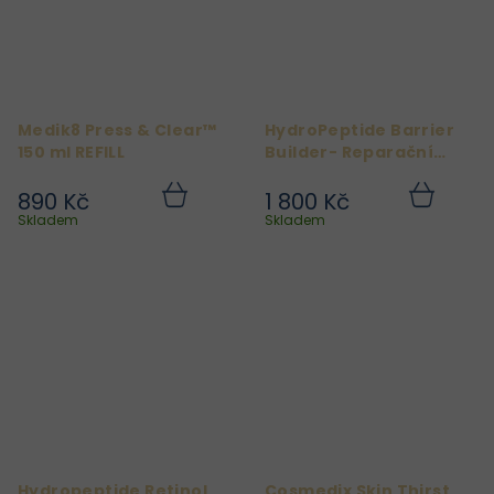
Medik8 Press & Clear™
HydroPeptide Barrier
150 ml REFILL
Builder- Reparační
Výživný Krém 50 ml
890 Kč
1 800 Kč
Do
Do
košíku
košíku
Skladem
Skladem
Hydropeptide Retinol
Cosmedix Skin Thirst