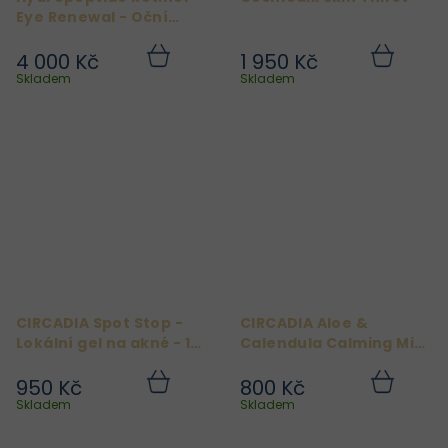
Eye Renewal - Oční
Krem s Retinolem 15 ml
4 000 Kč
1 950 Kč
Do
Do
košíku
košíku
Skladem
Skladem
CIRCADIA Spot Stop -
CIRCADIA Aloe &
Lokální gel na akné - 15
Calendula Calming Mist
ml
- Zklidňující sprej aloe
vera a měsíček
950 Kč
800 Kč
Do
Do
lékařský 118 ml
košíku
košíku
Skladem
Skladem