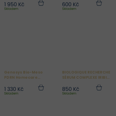
1 950 Kč
600 Kč
Do
Do
košíku
košíku
Skladem
Skladem
Genosys Bio-Meso
BIOLOGIQUE RECHERCHE
PDRN Homecare
SÉRUM COMPLEXE IRIBIOL
Ampoule 5000
8 ML
1 330 Kč
850 Kč
Do
Do
košíku
košíku
Skladem
Skladem