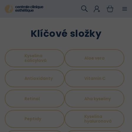
Přejít
na
obsah
Klíčové složky
Kyselina
Aloe vera
salicylová
Antioxidanty
Vitamín C
Retinol
Aha kyseliny
Kyselina
Peptidy
hyaluronová