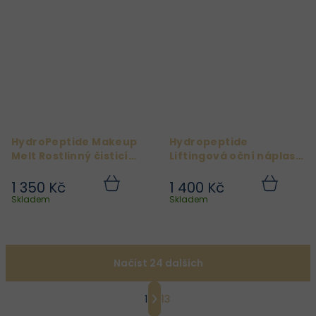
HydroPeptide Makeup
Hydropeptide
Melt Rostlinný čisticí
Liftingová oční náplast
balzám 100 ml
Polypeptide Collagel+
1 350 Kč
1 400 Kč
Do
Do
košíku
košíku
Skladem
Skladem
Načíst 24 dalších
S
1
13
t
O