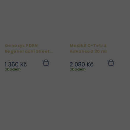
Genosys PDRN
Medik8 C-Tetra
Regenerační Sheet
Advanced 30 ml
Mask – 30 ks
1 350 Kč
2 080 Kč
Do
Do
košíku
košíku
Skladem
Skladem