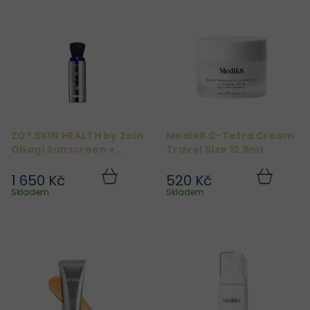
V
ý
p
i
s
p
r
ZO® SKIN HEALTH by Zein
Medik8 C-Tetra Cream
o
Obagi Sunscreen +
Travel Size 12,5ml
d
Powder Broad-
Spectrum SPF 30
1 650 Kč
520 Kč
u
Do
Do
Medium
košíku
košíku
Skladem
Skladem
k
t
ů