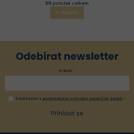
r
v
311
položek celkem
á
l
Nahoru
n
á
k
d
o
a
v
c
á
í
n
p
Odebírat newsletter
í
r
v
E-MAIL
k
y
v
ý
Souhlasím s
podmínkami ochrany osobních údajů
p
i
Přihlásit se
s
u