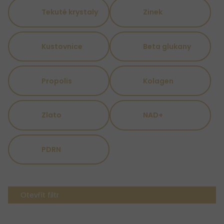
Tekuté krystaly
Zinek
Kustovnice
Beta glukany
Propolis
Kolagen
Zlato
NAD+
PDRN
Otevřít filtr