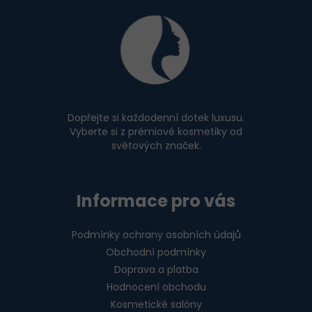
Z
á
p
a
t
í
Dopřejte si každodenní dotek luxusu.
Vyberte si z prémiové kosmetiky od
světových značek.
Informace pro vás
Podmínky ochrany osobních údajů
Obchodní podmínky
Doprava a platba
Hodnocení obchodu
Kosmetické salóny