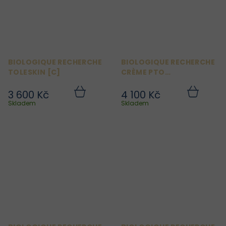
BIOLOGIQUE RECHERCHE
BIOLOGIQUE RECHERCHE
TOLESKIN [C]
CRÈME PTO
MÉTAMORPHIQUE
3 600 Kč
4 100 Kč
Do
Do
košíku
košíku
Skladem
Skladem