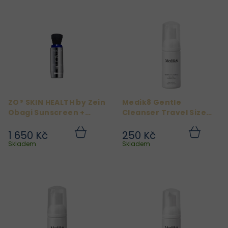
V
ý
p
i
s
p
r
ZO® SKIN HEALTH by Zein
Medik8 Gentle
o
Obagi Sunscreen +
Cleanser Travel Size
d
Powder Broad-
40ml
Spectrum SPF 30
1 650 Kč
250 Kč
u
Do
Do
Medium
košíku
košíku
Skladem
Skladem
k
t
ů