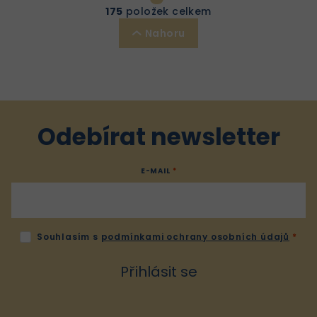
r
v
175
položek celkem
á
l
Nahoru
n
á
k
d
o
a
v
c
á
í
n
p
Odebírat newsletter
í
r
v
E-MAIL
k
y
v
ý
Souhlasím s
podmínkami ochrany osobních údajů
p
i
Přihlásit se
s
u