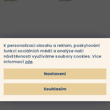
košíku
košíku
Skladem
Skladem
K personalizaci obsahu a reklam, poskytování
funkcí sociálních médií a analýze naší
návštěvnosti využíváme soubory cookies. Více
Genosys Epi Turnover
Genosys Moisture
informací
zde
.
Boosting Peeling Gel
Repleshing Hyaluron
Cream with Mushrooms
Nastavení
1 180 Kč
1 300 Kč
Do
Do
košíku
košíku
Skladem
Skladem
Souhlasím