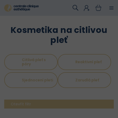
Přejít
na
obsah
Kosmetika na citlivou
pleť
Citlivá pleť s
Reaktivní pleť
póry
Sjednocení pleti
Zarudlá pleť
Otevřít filtr