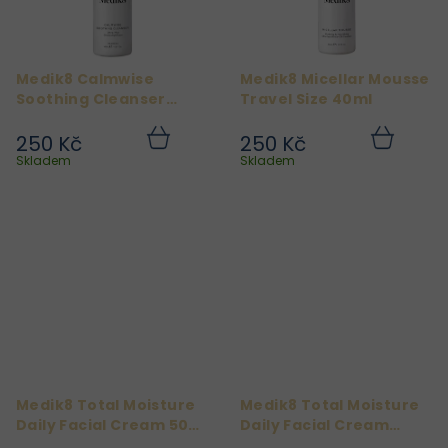
Medik8 Calmwise
Medik8 Micellar Mousse
Soothing Cleanser
Travel Size 40ml
Travel Size 40ml
250 Kč
250 Kč
Do
Do
košíku
košíku
Skladem
Skladem
Medik8 Total Moisture
Medik8 Total Moisture
Daily Facial Cream 50
Daily Facial Cream
ml
REFILL 50ml