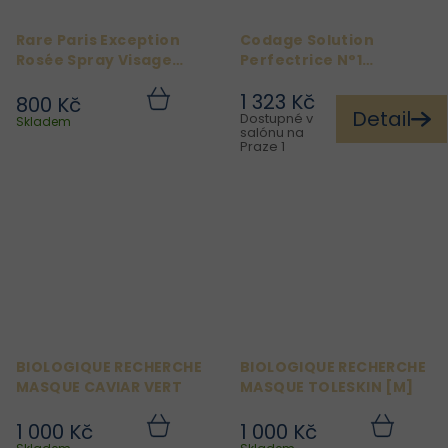
Rare Paris Exception
Codage Solution
Rosée Spray Visage
Perfectrice N°1
Facial Mist 120ml
[HA+NIA] 150ml
1 323 Kč
800 Kč
Do
Detail
Dostupné v
košíku
Skladem
salónu na
Praze 1
BIOLOGIQUE RECHERCHE
BIOLOGIQUE RECHERCHE
MASQUE CAVIAR VERT
MASQUE TOLESKIN [M]
1 000 Kč
1 000 Kč
Do
Do