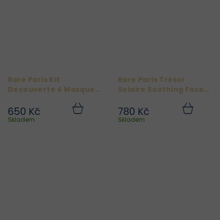
Rare Paris Kit
Rare Paris Trésor
Decouverte 4 Masques
Solaire Soothing Face
Discover
Mask 5ks
650 Kč
780 Kč
Do
Do
košíku
košíku
Skladem
Skladem