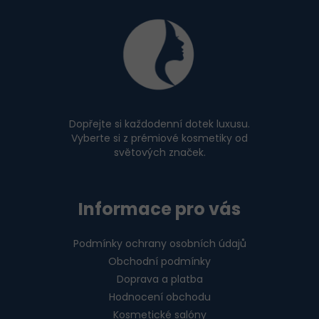
Z
á
p
a
t
í
Dopřejte si každodenní dotek luxusu.
Vyberte si z prémiové kosmetiky od
světových značek.
Informace pro vás
Podmínky ochrany osobních údajů
Obchodní podmínky
Doprava a platba
Hodnocení obchodu
Kosmetické salóny