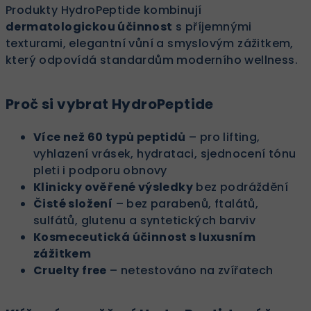
Produkty HydroPeptide kombinují
dermatologickou účinnost
s příjemnými
texturami, elegantní vůní a smyslovým zážitkem,
který odpovídá standardům moderního wellness.
Proč si vybrat HydroPeptide
Více než 60 typů peptidů
– pro lifting,
vyhlazení vrásek, hydrataci, sjednocení tónu
pleti i podporu obnovy
Klinicky ověřené výsledky
bez podráždění
Čisté složení
– bez parabenů, ftalátů,
sulfátů, glutenu a syntetických barviv
Kosmeceutická účinnost s luxusním
zážitkem
Cruelty free
– netestováno na zvířatech