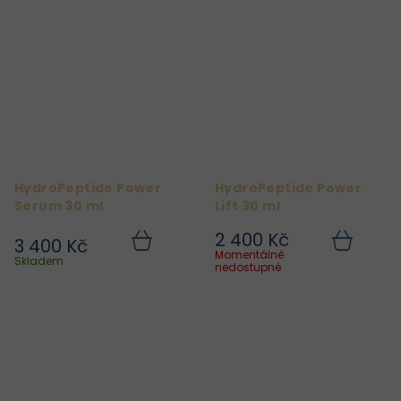
HydroPeptide Power
HydroPeptide Power
Serum 30 ml
Lift 30 ml
2 400 Kč
3 400 Kč
Do
Do
Momentálně
košíku
košíku
Skladem
nedostupné