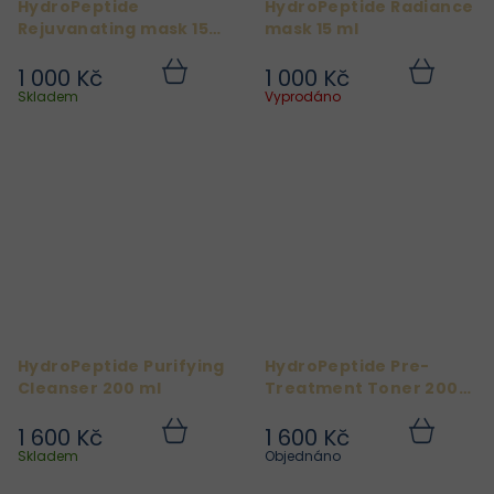
HydroPeptide
HydroPeptide Radiance
Rejuvanating mask 15
mask 15 ml
ml
1 000 Kč
1 000 Kč
Do
Do
košíku
košíku
Skladem
Vyprodáno
HydroPeptide Purifying
HydroPeptide Pre-
Cleanser 200 ml
Treatment Toner 200
ml
1 600 Kč
1 600 Kč
Do
Do
košíku
košíku
Skladem
Objednáno