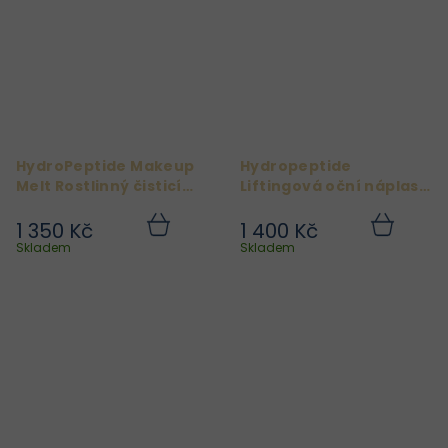
HydroPeptide Makeup
Hydropeptide
Melt Rostlinný čisticí
Liftingová oční náplast
balzám 100 ml
Polypeptide Collagel+
1 350 Kč
1 400 Kč
Do
Do
košíku
košíku
Skladem
Skladem