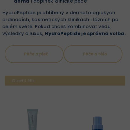
doma
i doplněk klinické péče
HydroPeptide je oblíbený v dermatologických
ordinacích, kosmetických klinikách i lázních po
celém světě. Pokud chceš kombinovat vědu,
výsledky a luxus,
HydroPeptide je správná volba.
Péče o pleť
Péče o tělo
Otevřít filtr
V
ý
p
i