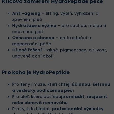
Klíčová zaměření HydroPeptide péče
Anti-ageing
– lifting, výplň, vyhlazení a
zpevnění pleti
Hydratace a výživa
– pro suchou, mdlou a
unavenou pleť
Ochrana a obnova
– antioxidační a
regenerační péče
Cílené řešení
– akné, pigmentace, citlivost,
unavené oční okolí
Pro koho je HydroPeptide
Pro ženy i muže, kteří chtějí
účinnou, šetrnou
a vědecky podloženou péči
Pro pleť, která potřebuje
omladit, rozjasnit
nebo obnovit rovnováhu
Pro ty, kdo hledají
profesionální výsledky