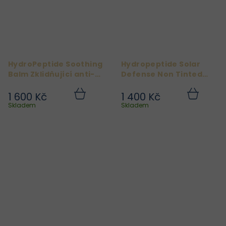
HydroPeptide Soothing
Hydropeptide Solar
Balm Zklidňující anti-
Defense Non Tinted
aging balzám pro
opalovací krém SPF50
citlivou pleť 88 ml
50 ml
1 600 Kč
1 400 Kč
Do
Do
košíku
košíku
Skladem
Skladem