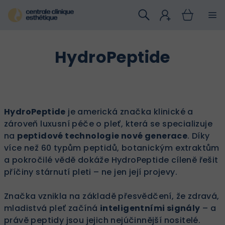
Přejít
na
obsah
HydroPeptide
HydroPeptide
je americká značka klinické a
zároveň luxusní péče o pleť, která se specializuje
na
peptidové technologie nové generace
. Díky
více než 60 typům peptidů, botanickým extraktům
a pokročilé vědě dokáže HydroPeptide cíleně řešit
příčiny stárnutí pleti – ne jen její projevy.
Značka vznikla na základě přesvědčení, že zdravá,
mladistvá pleť začíná
inteligentními signály
– a
právě peptidy jsou jejich nejúčinnější nositelé.