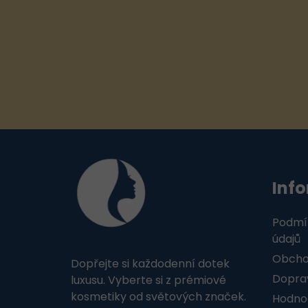
Z
á
Inf
p
a
Podmí
t
údajů
Obcho
Dopřejte si každodenní dotek
í
Doprav
luxusu. Vyberte si z prémiové
kosmetiky od světových značek.
Hodno