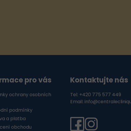
í
p
r
v
k
y
v
ý
p
i
ormace pro vás
Kontaktujte nás
s
u
nky ochrany osobních
Tel: +420 775 577 449
Email: info@centralecliniq
dní podmínky
a a platba
cení obchodu