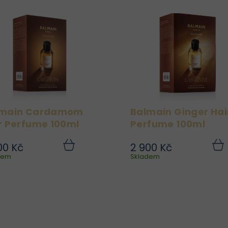
lmain Cardamom
Balmain Ginger Hai
r Perfume 100ml
Perfume 100ml
00 Kč
2 900 Kč
Dopřejte svým vlasům
Osvěžte své vla
Do
dem
košíku
Skladem
koší
smyslnou a
energizující vůní
sofistikovanou vůni s
Balmain Ginger Ha
Balmain Cardamom Hair
Perfume 100ml, luxusn
erfume 100ml, luxusním
parfémem do vlasů
parfémem do vlasů s
hřejivými a kořenitý
hřejivými tóny
tóny zázvoru. Leh
kardamomu. Lehká
složení dodává vlas