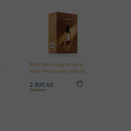
r
Balmain Signature
Hair Perfume 100ml
2 900 Kč
sy
Zahalte své vlasy do
Do
Do
ku
Skladem
košíku
 s
ikonické vůně s Balmain
ir
Signature Hair Perfume
ím
100ml, luxusním
 s
parfémem do vlasů
mi
inspirovaným
ké
charakteristickou vůní
ům
Balmain Hair Couture.