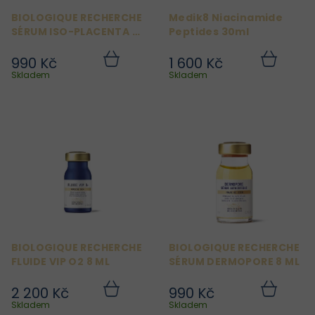
r
BIOLOGIQUE RECHERCHE
Medik8 Niacinamide
o
SÉRUM ISO-PLACENTA 8
Peptides 30ml
d
ML
990 Kč
1 600 Kč
u
Do
Do
košíku
košíku
Skladem
Skladem
k
t
ů
BIOLOGIQUE RECHERCHE
BIOLOGIQUE RECHERCHE
FLUIDE VIP O2 8 ML
SÉRUM DERMOPORE 8 ML
2 200 Kč
990 Kč
Do
Do
košíku
košíku
Skladem
Skladem