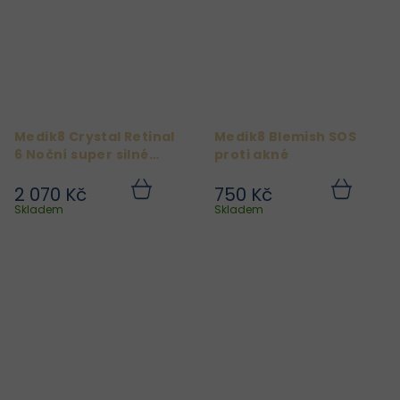
Medik8 Crystal Retinal
Medik8 Blemish SOS
6 Noční super silné
proti akné
sérum proti vráskám 30
ml
2 070 Kč
750 Kč
Do
Do
košíku
košíku
Skladem
Skladem