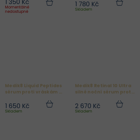
1 350 Kč
1 780 Kč
Do
Do
Momentálně
košíku
košíku
Skladem
nedostupné
Medik8 Liquid Peptides
Medik8 Retinal 10 Ultra
sérum proti vráskám 30
silné noční sérum proti
ml
vráskám 30 ml
1 650 Kč
2 670 Kč
Do
Do
košíku
košíku
Skladem
Skladem