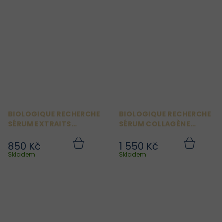
BIOLOGIQUE RECHERCHE
BIOLOGIQUE RECHERCHE
SÉRUM EXTRAITS
SÉRUM COLLAGÈNE
TISSULAIRES 8 ML
ORIGINEL 8 ML
850 Kč
1 550 Kč
Do
Do
košíku
košíku
Skladem
Skladem