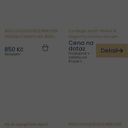
BIOLOGIQUE RECHERCHE
Codage Anti-Shine &
SÉRUM COMPLEXE IRIBIOL
Imperfections Serum
Cena na
8 ML
№2 30ml
dotaz
850 Kč
Detail
Do
Dostupné v
košíku
Skladem
salónu na
Praze 1
Hydropeptide Spot
BIOLOGIQUE RECHERCHE