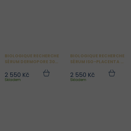
BIOLOGIQUE RECHERCHE
BIOLOGIQUE RECHERCHE
SÉRUM DERMOPORE 30
SÉRUM ISO-PLACENTA 30
ML
ML
2 550 Kč
2 550 Kč
Do
Do
košíku
košíku
Skladem
Skladem