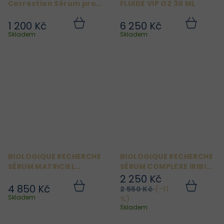
Correction Sérum proti
FLUIDE VIP O2 30 ML
akné 15 ml
1 200 Kč
6 250 Kč
Do
Do
košíku
košíku
Skladem
Skladem
BIOLOGIQUE RECHERCHE
BIOLOGIQUE RECHERCHE
SÉRUM MATRICIEL
SÉRUM COMPLEXE IRIBIOL
VISAGE 30 ML
30 ML
2 250 Kč
4 850 Kč
2 550 Kč
(–11
Do
Do
košíku
košíku
Skladem
%)
Skladem