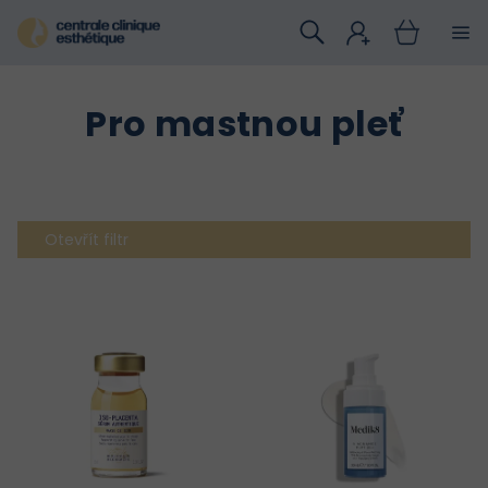
Přejít
na
obsah
Pro mastnou pleť
Otevřít filtr
V
ý
p
i
s
p