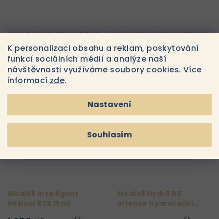
BIOLOGIQUE RECHERCHE
BIOLOGIQUE RECHERCHE
SÉRUM COLLAGÈNE
SÉRUM EXTRAITS
K personalizaci obsahu a reklam, poskytování
ORIGINEL 30 ML
TISSULAIRES 30 ML
funkcí sociálních médií a analýze naší
3 890 Kč
2 250 Kč
Do
Do
návštěvnosti využíváme soubory cookies. Více
košíku
košíku
Skladem
Skladem
informací
zde
.
Nastavení
Souhlasím
Medik8 Intelligent
Medik8 Hydr8 B5
Retinol 6TR 15ml
Intense hydratační
sérum 30 ml