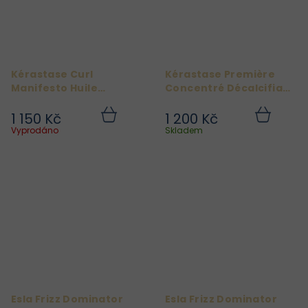
Kérastase Curl
Kérastase Première
Manifesto Huile
Concentré Décalcifiant
Sublime Repair
Ultra-réparateur
1 150 Kč
1 200 Kč
Do
Do
košíku
košíku
Vyprodáno
Skladem
Esla Frizz Dominator
Esla Frizz Dominator