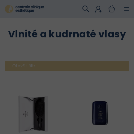
Přejít
na
obsah
Vlnité a kudrnaté vlasy
Otevřít filtr
V
ý
p
i
s
p