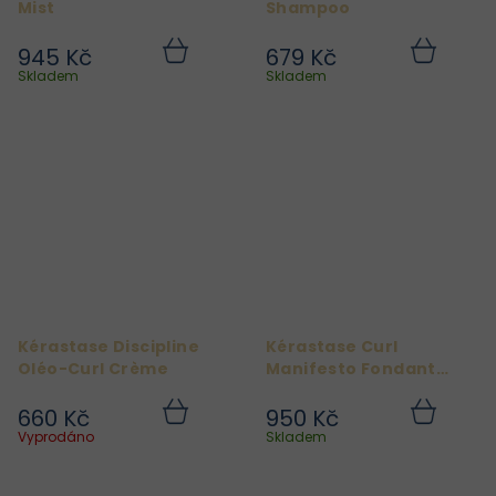
Mist
Shampoo
945 Kč
679 Kč
Do
Do
košíku
košíku
Skladem
Skladem
Kérastase Discipline
Kérastase Curl
Oléo-Curl Crème
Manifesto Fondant
Hydratation Essenielle
660 Kč
950 Kč
Do
Do
košíku
košíku
Vyprodáno
Skladem