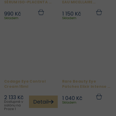
SÉRUM ISO-PLACENTA 8
EAU MICELLAIRE
ML
BIOSENSIBLE 100 ML
990 Kč
1 150 Kč
Do
Do
košíku
košíku
Skladem
Skladem
Codage Eye Control
Rare Beauty Eye
Cream 15ml
Patches Elixir Intense -
Vyživující oční
2 133 Kč
polštářky
1 040 Kč
Do
Detail
Dostupné v
košíku
Skladem
salónu na
Praze 1