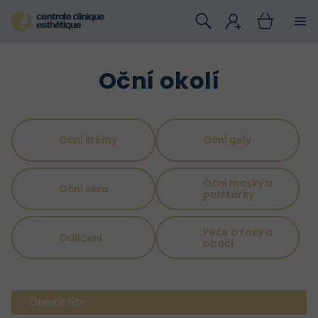
Přejít
na
obsah
Oční okolí
Oční krémy
Oční gely
Oční masky a
Oční séra
polštářky
Péče o řasy a
Odlíčení
obočí
Otevřít filtr