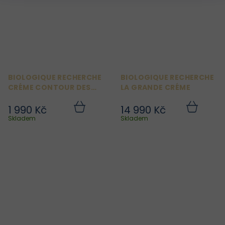
BIOLOGIQUE RECHERCHE
BIOLOGIQUE RECHERCHE
CRÉME CONTOUR DES
LA GRANDE CRÉME
YEUX VIP O2
1 990 Kč
14 990 Kč
Do
Do
košíku
košíku
Skladem
Skladem