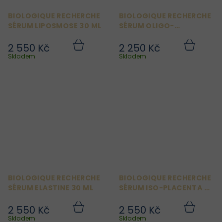
BIOLOGIQUE RECHERCHE
BIOLOGIQUE RECHERCHE
SÉRUM LIPOSMOSE 30 ML
SÉRUM OLIGO-
PROTÉINES MARINES 30
ML
2 550 Kč
2 250 Kč
Do
Do
košíku
košíku
Skladem
Skladem
BIOLOGIQUE RECHERCHE
BIOLOGIQUE RECHERCHE
SÉRUM ELASTINE 30 ML
SÉRUM ISO-PLACENTA 30
ML
2 550 Kč
2 550 Kč
Do
Do
košíku
košíku
Skladem
Skladem