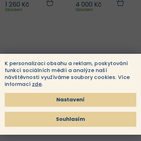
15 ml
1 260 Kč
4 000 Kč
Do
Do
košíku
košíku
Skladem
Skladem
K personalizaci obsahu a reklam, poskytování
funkcí sociálních médií a analýze naší
návštěvnosti využíváme soubory cookies. Více
informací
zde
.
Hydropeptide
HydroPeptide Eye
Liftingová oční náplast
Authority oční krém 15
Nastavení
Polypeptide Collagel+
ml
1 400 Kč
2 400 Kč
Do
Do
košíku
košíku
Skladem
Skladem
Souhlasím