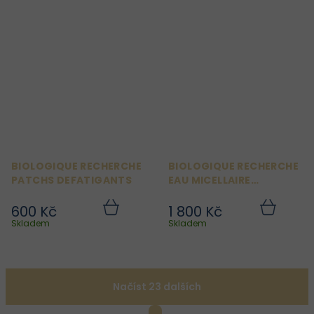
BIOLOGIQUE RECHERCHE
BIOLOGIQUE RECHERCHE
PATCHS DEFATIGANTS
EAU MICELLAIRE
BIOSENSIBLE 250 ML
600 Kč
1 800 Kč
Do
Do
košíku
košíku
Skladem
Skladem
Načíst 23 dalších
S