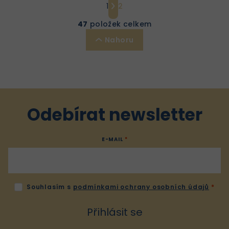
1
2
t
O
r
v
47
položek celkem
á
l
Nahoru
n
á
k
d
o
a
v
c
á
í
n
p
Odebírat newsletter
í
r
v
E-MAIL
k
y
v
ý
Souhlasím s
podmínkami ochrany osobních údajů
p
i
Přihlásit se
s
u