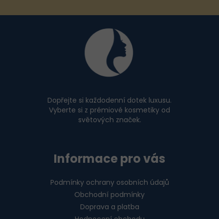
Z
á
p
a
t
í
Dopřejte si každodenní dotek luxusu.
Vyberte si z prémiové kosmetiky od
světových značek.
Informace pro vás
Podmínky ochrany osobních údajů
Obchodní podmínky
Doprava a platba