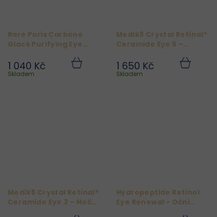
Rare Paris Carbone
Medik8 Crystal Retinal®
Glacé Purifying Eye
Ceramide Eye 6 –
Patches - Oční
Pokročilé noční oční
polštářky proti otokům
sérum s retinalem 15 ml
1 040 Kč
1 650 Kč
Do
Do
a kruhům pod očima
košíku
košíku
Skladem
Skladem
Medik8 Crystal Retinal®
Hydropeptide Retinol
Ceramide Eye 3 – Noční
Eye Renewal - Oční
oční sérum s retinalem
Krem s Retinolem 15 ml