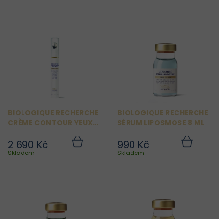
V
ý
p
i
s
p
r
BIOLOGIQUE RECHERCHE
BIOLOGIQUE RECHERCHE
o
CRÈME CONTOUR YEUX
SÉRUM LIPOSMOSE 8 ML
d
ET LÈVRES BIOFIXINE
2 690 Kč
990 Kč
u
Do
Do
košíku
košíku
Skladem
Skladem
k
t
ů