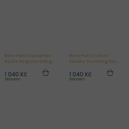
Rare Paris Exception
Rare Paris Trésor
Rosée Regenerating
Solaire Soothing Eye
Eye Patches -
Patches - Zklidňující
Regenerační oční
oční polštářky
1 040 Kč
1 040 Kč
Do
Do
polštářky
košíku
košíku
Skladem
Skladem