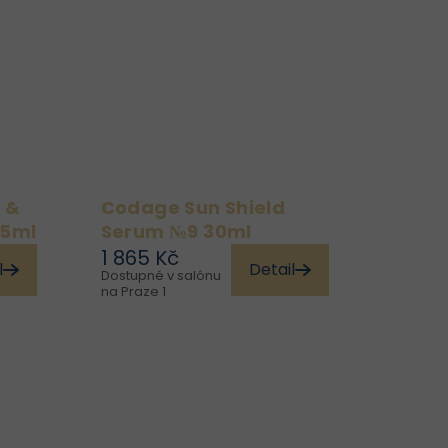
lk
Repair Serum „Skin
vé
Recovery“ je vysoce
..
koncentrované
regenerační...
 &
Codage Sun Shield
15ml
Serum №9 30ml
1 865 Kč
l
Detail
Dostupné v salónu
i,
Chraňte svou pleť před
na Praze 1
vý
škodlivými vlivy
u.
slunečního záření a
 &
předčasným stárnutím
je
pomocí lehké, ale vysoce
m,
účinné ochranné péče.
je
Codage Sun Shield
..
Serum N°9 je
sofistikované...