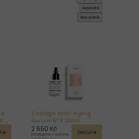
Nejdražší
Abecedně
 &
Codage Anti-Aging
Fall
Serum N°5 30ml
2 650 Kč
l
Detail
Dostupné v salónu
ti
Dopřejte své pleti