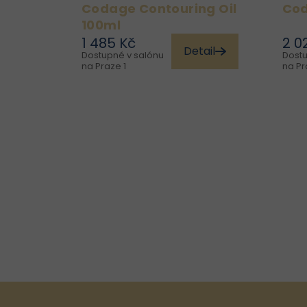
Codage Contouring Oil
Cod
100ml
1 485 Kč
2 0
Detail
Dostupné v salónu
Dostu
Dopřejte svému tělu
D
na Praze 1
na Pr
výjimečnou modelační
péči, která podporuje
pevnost, pružnost a
celkovou vitalitu pokožky.
Codage Contouring Oil je
luxusní tělový olej
navržený tak, aby...