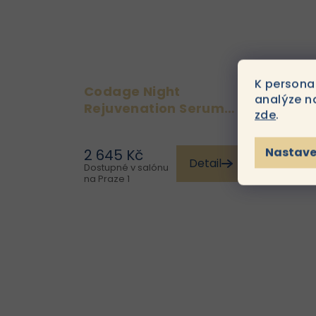
K persona
Codage Night
Cod
analýze n
Rejuvenation Serum
Ant
zde
.
№8 30ml
№7 
Dopřejte své pleti
Nastave
2 645 Kč
2 4
intenzivní noční obnovu,
Detail
Dostupné v salónu
Dostu
která podporuje
na Praze 1
na Pr
regeneraci, vyhlazení a
mladistvý vzhled během
spánku. Codage Night
Rejuvenation Serum N°8
je vysoce účinné sérum...