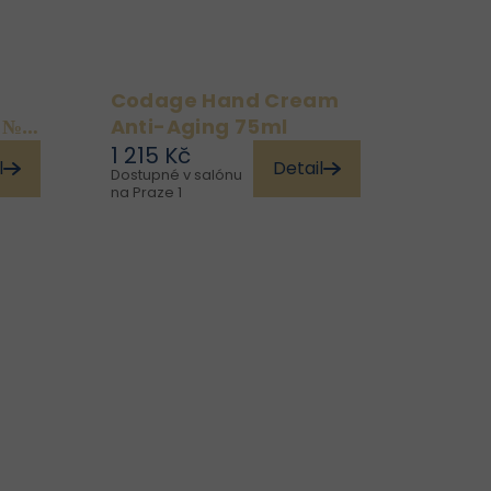
Codage Hand Cream
 №1
Anti-Aging 75ml
1 215 Kč
l
Detail
Dostupné v salónu
ti
Dopřejte svým rukám
na Praze 1
ké
mimořádnou péči, která
ví
je chrání, vyživuje a
 i
zároveň působí proti
d.
viditelným známkám
se
stárnutí. Codage Hand
je
Cream Anti-Aging je
..
sofistikovaný krém
vytvořený...