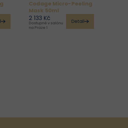
ng
Codage Micro-Peeling
Mask 50ml
2 133 Kč
l
Detail
Dostupné v salónu
ti
Dopřejte své pleti
na Praze 1
ku
profesionální obnovující
u,
péči, která okamžitě
ví
navrací zdravý jas,
 a
hladkost a svěžest.
ge
Codage Micro-Peeling
je
Mask je vysoce účinná
ní
exfoliační maska
..
kombinující...