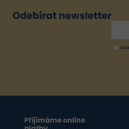
Odebírat newsletter
Sou
Přijímáme online
platby