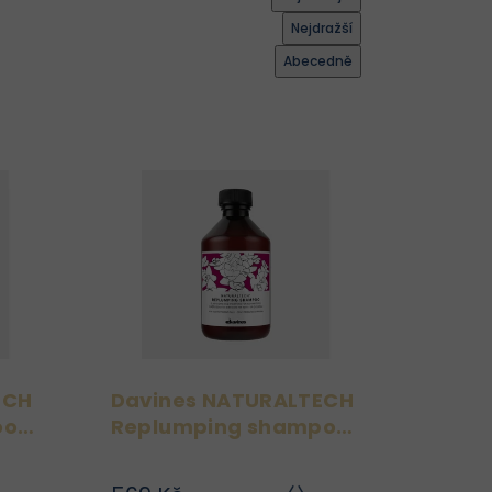
Nejdražší
Abecedně
ECH
Davines NATURALTECH
oo
Replumping shampoo
250ml