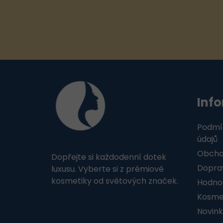
Z
á
Inf
p
a
Podmí
t
údajů
Obcho
Dopřejte si každodenní dotek
í
Doprav
luxusu. Vyberte si z prémiové
kosmetiky od světových značek.
Hodno
Kosmet
Novink