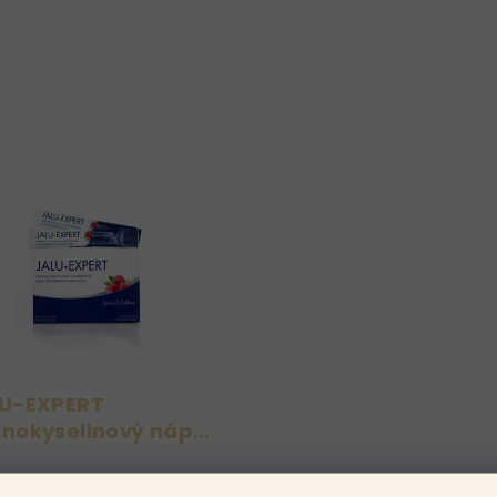
U-EXPERT
nokyselinový nápoj
sáčků
00 Kč