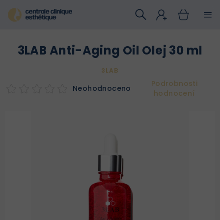
Přejít
na
obsah
3LAB Anti-Aging Oil Olej 30 ml
3LAB
Podrobnosti
Neohodnoceno
hodnocení