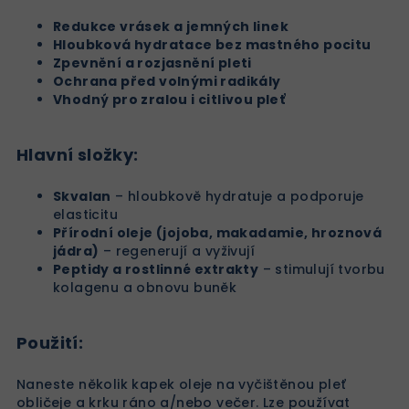
Redukce vrásek a jemných linek
Hloubková hydratace bez mastného pocitu
Zpevnění a rozjasnění pleti
Ochrana před volnými radikály
Vhodný pro zralou i citlivou pleť
Hlavní složky:
Skvalan
– hloubkově hydratuje a podporuje
elasticitu
Přírodní oleje (jojoba, makadamie, hroznová
jádra)
– regenerují a vyživují
Peptidy a rostlinné extrakty
– stimulují tvorbu
kolagenu a obnovu buněk
Použití:
Naneste několik kapek oleje na vyčištěnou pleť
obličeje a krku ráno a/nebo večer. Lze používat