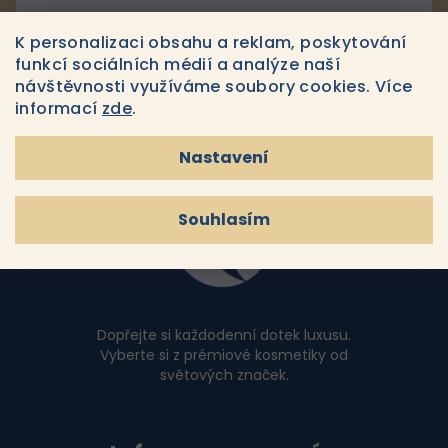
v
k
K personalizaci obsahu a reklam, poskytování
Souhlasím s
podmínkami ochrany osobních údajů
y
funkcí sociálních médií a analýze naší
v
návštěvnosti využíváme soubory cookies. Více
Přihlásit se
ý
informací
zde
.
p
i
Nastavení
Z
s
u
á
Souhlasím
p
a
t
í
Dopřejte si každodenní dotek luxusu.
Vyberte si z prémiové kosmetiky od
světových značek.