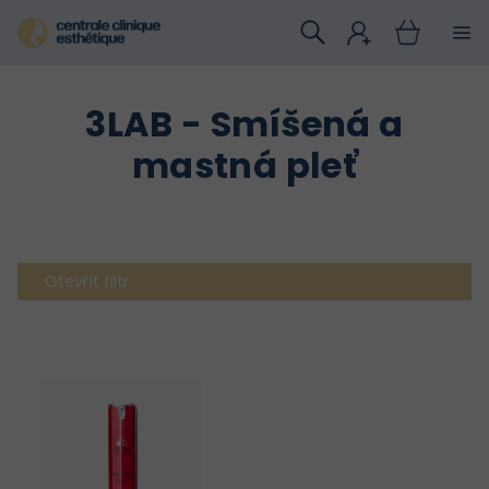
Přejít
na
obsah
3LAB - Smíšená a
mastná pleť
Otevřít filtr
V
ý
p
i
s