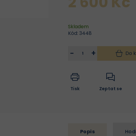
2 600 Kč
Skladem
Kód:
3448
−
+
Do k
Tisk
Zeptat se
Popis
Hod