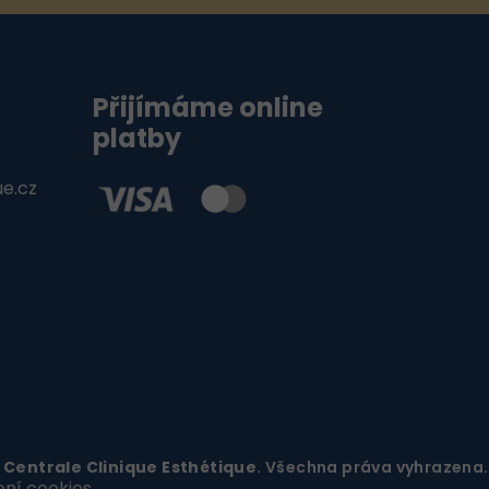
Přijímáme online
platby
ue.cz
6
Centrale Clinique Esthétique
. Všechna práva vyhrazena.
ení cookies