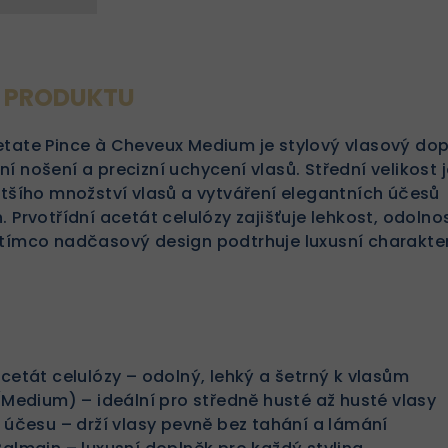
S PRODUKTU
etate Pince à Cheveux Medium je stylový vlasový do
í nošení a precizní uchycení vlasů. Střední velikost j
ětšího množství vlasů a vytváření elegantních účesů
 Prvotřídní acetát celulózy zajišťuje lehkost, odolno
atímco nadčasový design podtrhuje luxusní charakte
acetát celulózy – odolný, lehký a šetrný k vlasům
 (Medium) – ideální pro středně husté až husté vlasy
e účesu – drží vlasy pevně bez tahání a lámání