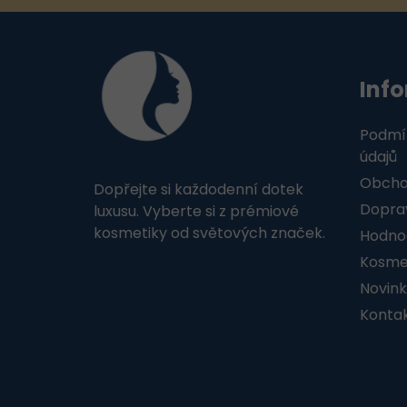
Z
á
Inf
p
a
Podmí
t
údajů
Obcho
Dopřejte si každodenní dotek
í
Doprav
luxusu. Vyberte si z prémiové
kosmetiky od světových značek.
Hodno
Kosmet
Novink
Konta