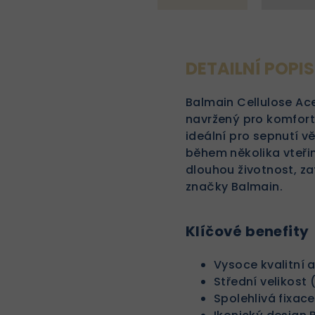
DETAILNÍ POPI
Balmain Cellulose Ac
navržený pro komfortn
ideální pro sepnutí v
během několika vteřin.
dlouhou životnost, z
značky Balmain.
Klíčové benefity
Vysoce kvalitní 
Střední velikost
Spolehlivá fixac