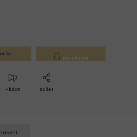
ošíku
Koupit nyní
Hlídat
Sdílet
nocení