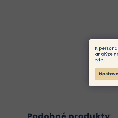
K persona
analýze n
zde
.
Nastave
Podobné produkty