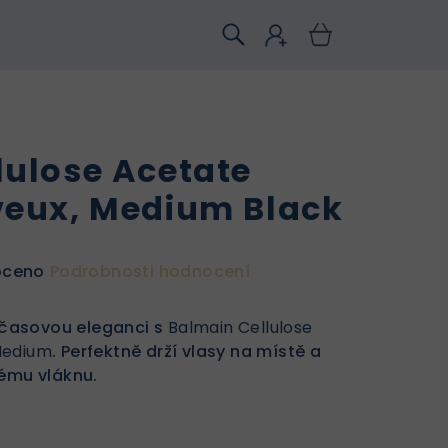
lulose Acetate
veux, Medium Black
oceno
Podrobnosti hodnocení
časovou eleganci s
Balmain Cellulose
Medium
. Perfektně drží vlasy na místě a
vému vláknu.