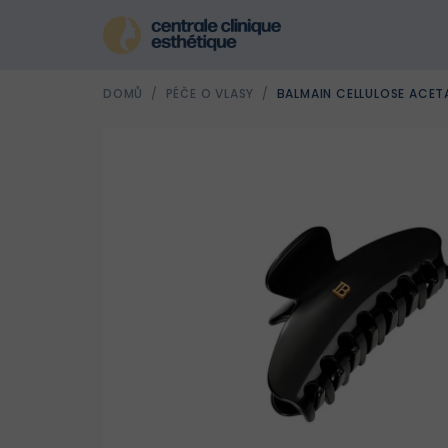
Přejít
na
obsah
DOMŮ
/
PÉČE O VLASY
/
BALMAIN CELLULOSE ACET