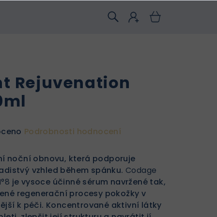
t Rejuvenation
0ml
oceno
Podrobnosti hodnocení
vní noční obnovu, která podporuje
ladistvý vzhled během spánku.
Codage
N°8
je vysoce účinné sérum navržené tak,
zené regenerační procesy pokožky v
vější k péči. Koncentrované aktivní látky
eti, zlepšit její strukturu a navrátit jí