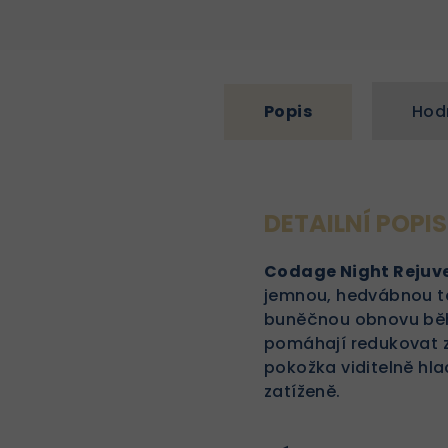
Popis
Hod
DETAILNÍ POPI
Codage Night Rejuve
jemnou, hedvábnou te
buněčnou obnovu běhe
pomáhají redukovat zn
pokožka viditelně hlad
zatíženě.