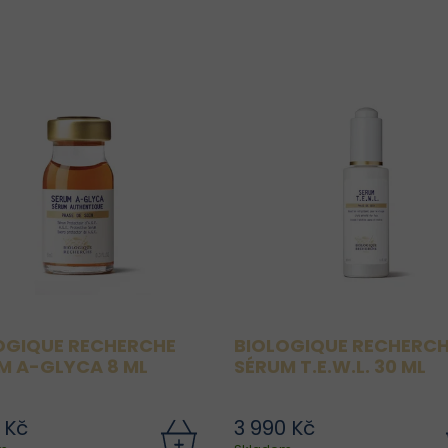
OGIQUE RECHERCHE
BIOLOGIQUE RECHERC
M A-GLYCA 8 ML
SÉRUM T.E.W.L. 30 ML
 Kč
3 990 Kč
Sérum A-Glyca je anti-age
Sérum T.E.W.L. je vy