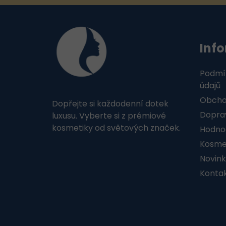
Z
á
Inf
p
a
Podmí
t
údajů
Obcho
Dopřejte si každodenní dotek
í
Doprav
luxusu. Vyberte si z prémiové
kosmetiky od světových značek.
Hodno
Kosmet
Novink
Konta