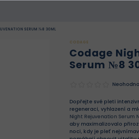
UVENATION SERUM №8 30ML
CODAGE
Codage Nigh
Serum №8 3
Neohodn
Dopřejte své pleti intenzi
regeneraci, vyhlazení a m
Night Rejuvenation Serum 
aby maximalizovalo přiro
noci, kdy je pleť nejvníma
pomáhají obnovit vitalitu pl