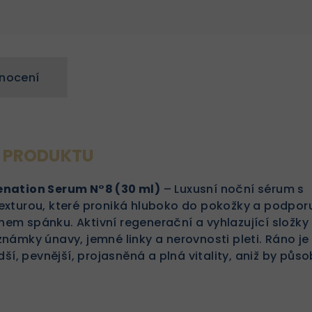
nocení
S PRODUKTU
nation Serum N°8 (30 ml)
– Luxusní noční sérum s
xturou, které proniká hluboko do pokožky a podpor
m spánku. Aktivní regenerační a vyhlazující složky
ámky únavy, jemné linky a nerovnosti pleti. Ráno je
ší, pevnější, projasněná a plná vitality, aniž by půso