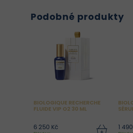
Podobné produkty
BIOLOGIQUE RECHERCHE
BIOL
FLUIDE VIP O2 30 ML
SÉRU
6 250 Kč
1 490
Fluide O₂ je lehký hydratační a