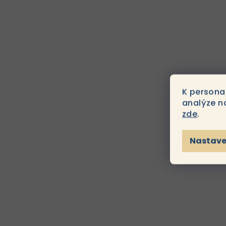
K persona
analýze n
zde
.
Nastave