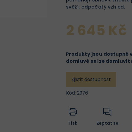
svěží, odpočatý vzhled.
2 645 Kč
Produkty jsou dostupné v 
domluvě se lze domluvit
Zjistit dostupnost
Kód:
2976
Tisk
Zeptat se