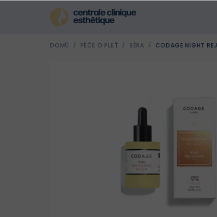
Přejít
na
obsah
DOMŮ
/
PÉČE O PLEŤ
/
SÉRA
/
CODAGE NIGHT REJ