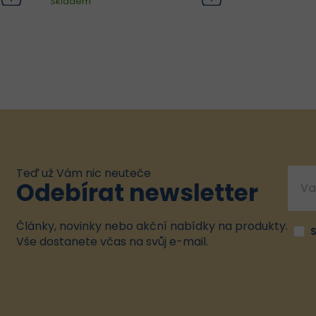
Skladem
Skladem
ní a
„finishing sérum“ – tedy
„f
sobí
závěrečný krok péče, který
závěr
leť.
funguje jako globální anti-age
funguje j
ožní
elixír. Obsahuje vysoce
e
žení
koncentrovaný komplex 27
konce
í...
aktivních látek a...
Teď už Vám nic neuteče
Odebírat newsletter
Články, novinky nebo akční nabídky na produkty.
Vše dostanete včas na svůj e-mail.