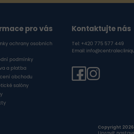
ormace pro vás
Kontaktujte nás
nky ochrany osobních
Tel: +420 775 577 449
Email: info@centralecliniq
dní podmínky
a a platba
cení obchodu
ické salóny
y
kty
Copyright 202
Upravit nastav