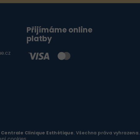
Přijímáme online
platby
ue.cz
6
Centrale Clinique Esthétique
. Všechna práva vyhrazena.
ení cookies