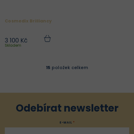
Cosmedix Brilliancy
3 100 Kč
Do
košíku
Skladem
15
položek celkem
O
v
l
á
d
a
Odebírat newsletter
c
í
E-MAIL
p
r