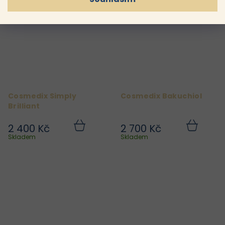
Cosmedix Simply
Cosmedix Bakuchiol
Brilliant
2 400 Kč
2 700 Kč
Do
Do
košíku
košíku
Skladem
Skladem