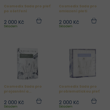
r
Cosmedix Sada pro pleť
Cosmedix Sada pro
o
po ošetření
omlazení pleti
d
2 000 Kč
2 000 Kč
u
Do
Do
košíku
košíku
Skladem
Skladem
k
t
ů
Cosmedix Sada pro
Cosmedix Sada pro
projasnění a
problematickou pleť
pigmentové skvrny
2 000 Kč
2 000 Kč
Do
Do
košíku
košíku
Skladem
Skladem