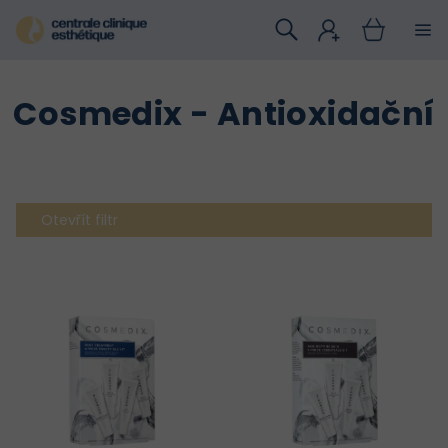
Přejít
na
obsah
Cosmedix - Antioxidační
Otevřít filtr
V
ý
p
i
s
p