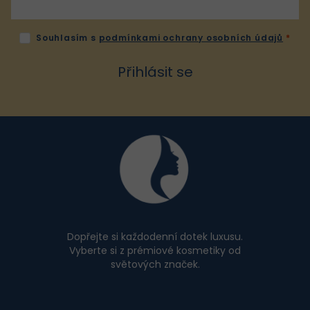
v
k
Souhlasím s
podmínkami ochrany osobních údajů
y
v
Přihlásit se
ý
p
i
Z
s
u
á
p
a
t
í
Dopřejte si každodenní dotek luxusu.
Vyberte si z prémiové kosmetiky od
světových značek.