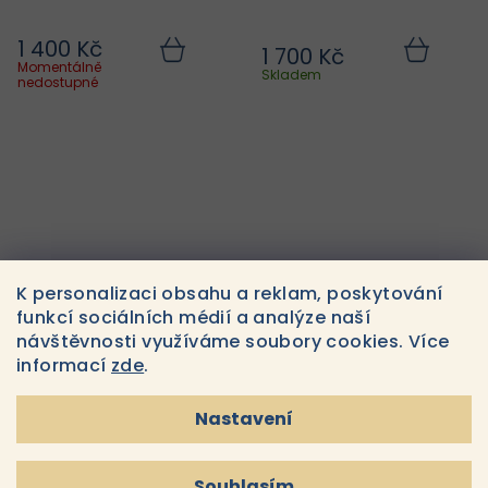
1 400 Kč
1 700 Kč
Do
Do
Momentálně
košíku
košíku
Skladem
nedostupné
K personalizaci obsahu a reklam, poskytování
funkcí sociálních médií a analýze naší
návštěvnosti využíváme soubory cookies. Více
Cosmedix Reboot
Cosmedix Serum 16
informací
zde
.
1 700 Kč
2 900 Kč
Do
Do
Nastavení
košíku
košíku
Skladem
Skladem
Souhlasím