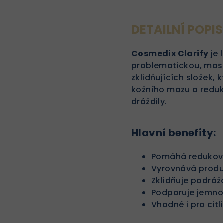
DETAILNÍ POPI
Cosmedix Clarify
je 
problematickou, mast
zklidňujících složek,
kožního mazu a reduk
dráždily.
Hlavní benefity:
Pomáhá redukova
Vyrovnává produ
Zklidňuje podráž
Podporuje jemnou
Vhodné i pro cit