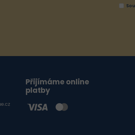
Sou
Přijímáme online
platby
ue.cz