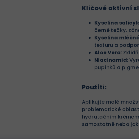
Klíčové aktivní s
Kyselina salicy
černé tečky, zán
Kyselina mléčná
texturu a podpor
Aloe Vera:
Zklid
Niacinamid:
Vyr
pupínků a pigme
Použití:
Aplikujte malé množst
problematické oblast
hydratačním krémem 
samostatně nebo jak