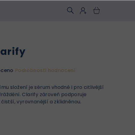
arify
oceno
Podrobnosti hodnocení
mu složení je sérum vhodné i pro citlivější
dráždění. Clarify zároveň podporuje
čistší, vyrovnanější a zklidněnou.