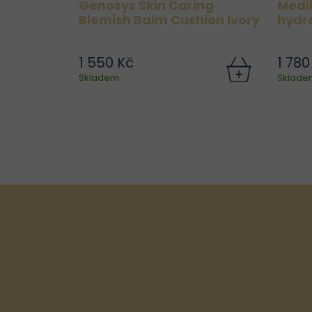
Genosys Skin Caring
Medi
Blemish Balm Cushion Ivory
hydr
1 550 Kč
1 780
Elegantní a praktický BB
V
Skladem
Sklade
cushion pro každodenní líčení
sé
i péči o pleť. Genosys Skin
Caring Blemish Balm Cushion
sjednocuje tón pleti, zakrývá
nedokonalosti a zároveň ji
chrání a...