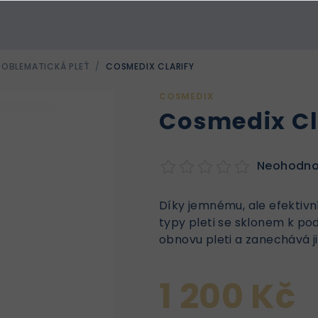
ROBLEMATICKÁ PLEŤ
/
COSMEDIX CLARIFY
COSMEDIX
Cosmedix Cl
Neohodn
Díky jemnému, ale efektivní
typy pleti se sklonem k po
obnovu pleti a zanechává ji 
1 200 Kč