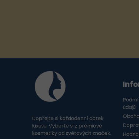
Z
á
Inf
p
a
Podmí
t
údajů
Obcho
Dopřejte si každodenní dotek
í
Doprav
luxusu. Vyberte si z prémiové
kosmetiky od světových značek.
Hodno