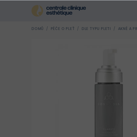
Přejít
na
obsah
DOMŮ
/
PÉČE O PLEŤ
/
DLE TYPU PLETI
/
AKNÉ A P