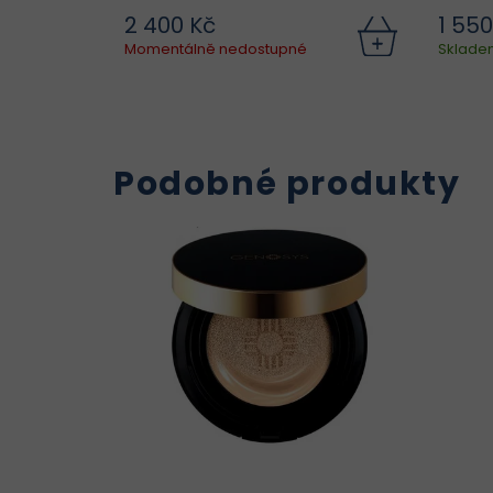
2 400 Kč
1 550
Výsledkem je jemnější textura
Momentálně nedostupné
Sklade
pleti, sjednocení barvy,
p
redukce jemných linek a
obnovený zdravý vzhled.
vy
Podobné produkty