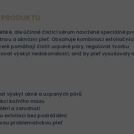
S PRODUKTU
lehké, ale účinné čisticí sérum navržené speciálně pr
nou a aknózní pleť. Obsahuje kombinaci exfoliačníc
 které pomáhají čistit ucpané póry, regulovat tvorbu
ovat výskyt nedokonalostí, aniž by pleť vysušovaly 
t výskyt akné a ucpaných pórů
kci kožního mazu
dění a zarudnutí
 exfoliaci bez podráždění
livou problematickou pleť