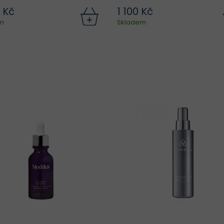
 Kč
1 100 Kč
Tento čisticí krém je ideální
Regenerační mask
m
Skladem
ro suchou, dehydratovanou
zpevnění rtů, která fungu
nebo citlivou pleť, která
jako noční péče. Chla
žaduje šetrné, ale důkladné
aplikátor s kovovým hr
čištění bez pocitu pnutí či
jemně aplikuje balzám na
podráždění. Díky obsahu
pro rychlou aplik
antioxidantů...