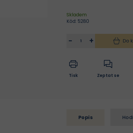
Skladem
Kód:
5280
−
+
Do k
Tisk
Zeptat se
Popis
Hod