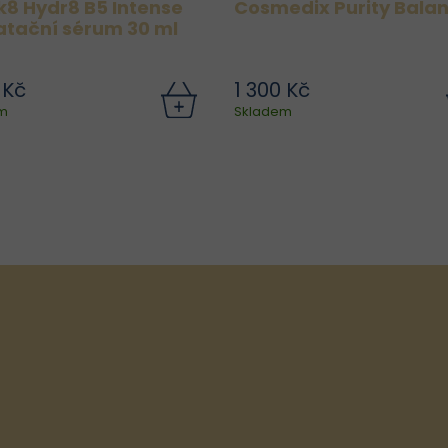
k8 Hydr8 B5 Intense
Cosmedix Purity Bala
atační sérum 30 ml
 Kč
1 300 Kč
ylepšená verze oblíbeného
Toto nejprodávanější ton
m
Skladem
ra Hydr8 B5 – Medik8 Hydr8
nabité ingrediencemi, k
B5 Intense – přináší ještě
milují pokožku, jako je kyse
hlubší a dlouhodobější
salicylová a mléčná, ol
hydrataci díky pokročilému
čajovníku a niacina
složení. Spojuje více typů
působí na exfolia
kyseliny...
hloubkov