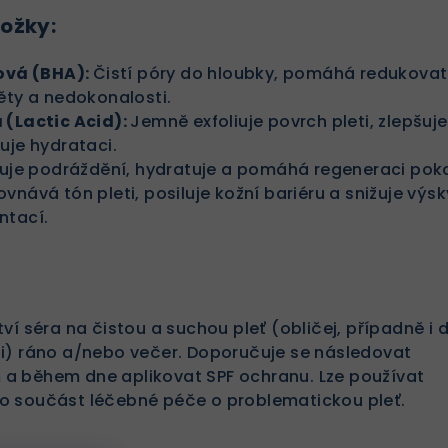
ložky:
lová (BHA):
Čistí póry do hloubky, pomáhá redukovat
ěty a nedokonalosti.
 (Lactic Acid):
Jemně exfoliuje povrch pleti, zlepšuje 
uje hydrataci.
ňuje podráždění, hydratuje a pomáhá regeneraci pok
ovnává tón pleti, posiluje kožní bariéru a snižuje výsk
ntací.
ví séra na čistou a suchou pleť (obličej, případně i d
i) ráno a/nebo večer. Doporučuje se následovat
a během dne aplikovat SPF ochranu. Lze používat
o součást léčebné péče o problematickou pleť.