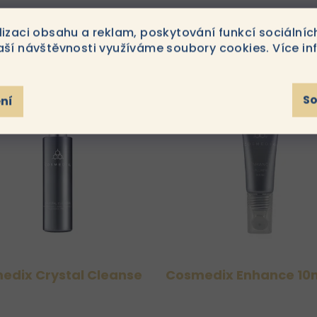
lizaci obsahu a reklam, poskytování funkcí sociálníc
aší návštěvnosti využíváme soubory cookies. Více in
y
S
ní
edix Crystal Cleanse
Cosmedix Enhance 10