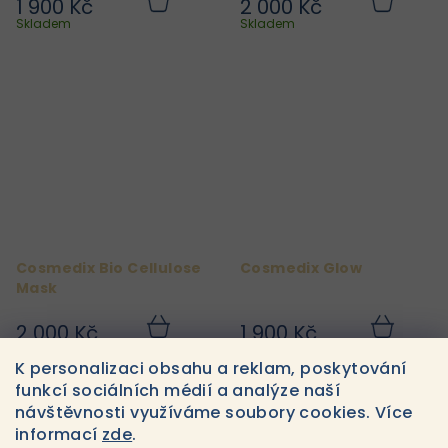
1 900 Kč
2 000 Kč
Do
Do
košíku
košíku
Skladem
Skladem
Cosmedix Bio Cellulose
Cosmedix Glow
Mask
2 000 Kč
1 900 Kč
Do
Do
košíku
košíku
Skladem
Skladem
K personalizaci obsahu a reklam, poskytování
funkcí sociálních médií a analýze naší
návštěvnosti využíváme soubory cookies. Více
6
položek celkem
O
informací
zde
.