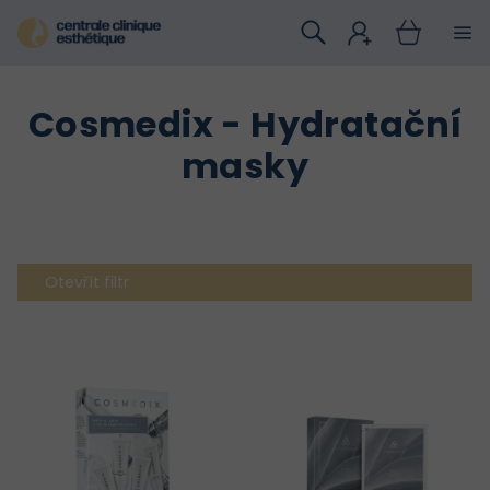
Přejít
na
obsah
Cosmedix - Hydratační
masky
Otevřít filtr
V
ý
p
i
s