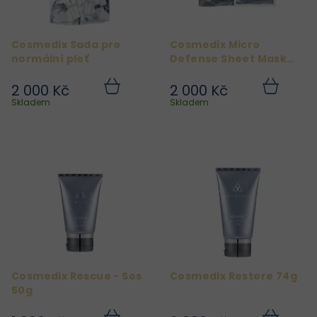
p
r
Cosmedix Sada pro
Cosmedix Micro
o
normální pleť
Defense Sheet Mask
d
5ks
2 000 Kč
2 000 Kč
u
Do
Do
košíku
košíku
Skladem
Skladem
k
t
ů
Cosmedix Rescue - Sos
Cosmedix Restore 74g
50g