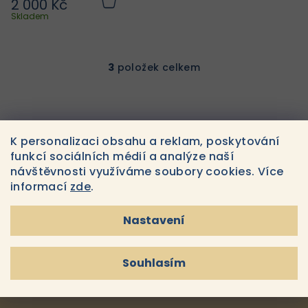
2 000 Kč
Do
košíku
Skladem
3
položek celkem
O
v
l
á
d
K personalizaci obsahu a reklam, poskytování
a
Odebírat newsletter
funkcí sociálních médií a analýze naší
c
návštěvnosti využíváme soubory cookies. Více
í
informací
zde
.
E-MAIL
p
r
Nastavení
v
k
Souhlasím s
podmínkami ochrany osobních údajů
y
Souhlasím
v
Přihlásit se
ý