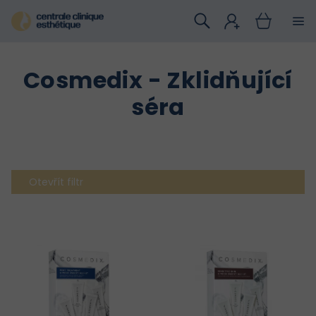
Přejít
na
obsah
Cosmedix - Zklidňující
séra
Otevřít filtr
V
ý
p
i
s