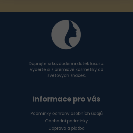
p
i
Z
s
u
á
p
a
t
í
Dopřejte si každodenní dotek luxusu.
Vyberte si z prémiové kosmetiky od
světových značek.
Informace pro vás
Podmínky ochrany osobních údajů
Obchodní podmínky
Doprava a platba