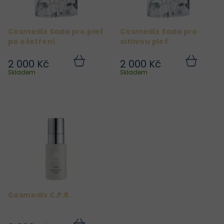
p
r
Cosmedix Sada pro pleť
Cosmedix Sada pro
o
po ošetření
citlivou pleť
d
2 000 Kč
2 000 Kč
u
Do
Do
košíku
košíku
Skladem
Skladem
k
t
ů
Cosmedix C.P.R.