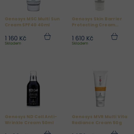
p
r
Genosys MSC Multi Sun
Genosys Skin Barrier
o
Cream SPF40 40ml
Protecting Cream
d
100ml
1 160 Kč
1 610 Kč
u
Do
Do
košíku
košíku
Skladem
Skladem
k
t
ů
Genosys ND Cell Anti-
Genosys MVR Multi Vita
Wrinkle Cream 50ml
Radiance Cream 50g