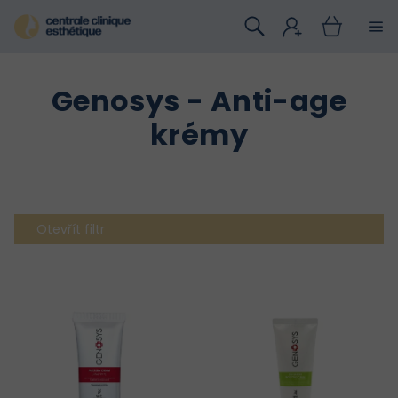
Přejít
na
obsah
Genosys - Anti-age
krémy
Otevřít filtr
V
ý
p
i
s