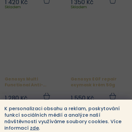
1 420 Kč
1 350 Kč
Do
Do
košíku
košíku
Skladem
Skladem
Genosys Multi
Genosys EGF repair
Functional Anti-
oxymask krém 50g
Wrinkle Cream 50 g
1 280 Kč
1 550 Kč
Do
Do
košíku
košíku
Skladem
Skladem
K personalizaci obsahu a reklam, poskytování
funkcí sociálních médií a analýze naší
návštěvnosti využíváme soubory cookies. Více
6
položek celkem
O
informací
zde
.