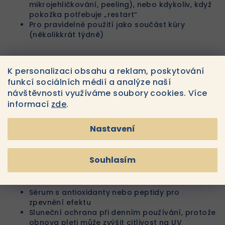
mikrojehličkování, peeling), nebo kdykoliv, když
pokožka potřebuje „restart“
Pro pravidelné použití jako součást kúry
(několikkrát týdně)
Proč 30 kusů v balení:
K personalizaci obsahu a reklam, poskytování
funkcí sociálních médií a analýze naší
Vhodné pro dlouhodobé použití či kúry
návštěvnosti využíváme soubory cookies. Více
Ideální pro profesionální použití v salonech
informací
zde
.
Umožňuje mít hygienickou, vždy čerstvou masku
připravenou
Nastavení
Doporučujeme kombinovat s:
Souhlasím
Lehké hydratanty či krémy pro uzamčení
vlhkosti
Sérum s antioxidanty nebo peptidy pro
zpevnění efektu
Sluneční ochrana při denním používání, protože
obnova pleti může zvýšit citlivost na UV