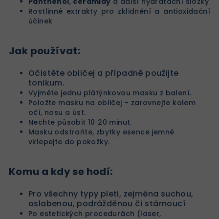
Panthenol
,
ceramidy
a další hydratační složky
Rostlinné extrakty pro zklidnění a antioxidační
účinek
Jak používat:
Očistěte obličej a případně použijte
tonikum.
Vyjměte jednu plátýnkovou masku z balení.
Položte masku na obličej – zarovnejte kolem
očí, nosu a úst.
Nechte působit 10‑20 minut.
Masku odstraňte, zbytky esence jemně
vklepejte do pokožky.
Komu a kdy se hodí:
Pro všechny typy pleti, zejména suchou,
oslabenou, podrážděnou či stárnoucí
Po estetických procedurách (laser,