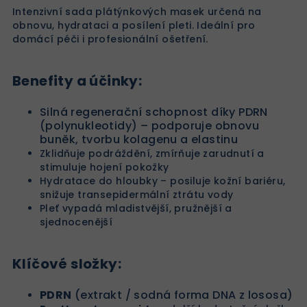
Intenzivní sada plátýnkových masek určená na
obnovu, hydrataci a posílení pleti. Ideální pro
domácí péči i profesionální ošetření.
Benefity a účinky:
Silná regenerační schopnost díky PDRN
(polynukleotidy) – podporuje obnovu
buněk, tvorbu kolagenu a elastinu
Zklidňuje podráždění, zmírňuje zarudnutí a
stimuluje hojení pokožky
Hydratace do hloubky – posiluje kožní bariéru,
snižuje transepidermální ztrátu vody
Pleť vypadá mladistvější, pružnější a
sjednocenější
Klíčové složky:
PDRN
(extrakt / sodná forma DNA z lososa)