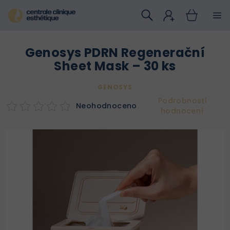
Přejít
na
obsah
Genosys PDRN Regenerační
Sheet Mask – 30 ks
GENOSYS
Podrobnosti
Neohodnoceno
hodnocení