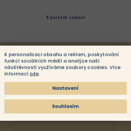
3
položek celkem
O
v
l
á
d
a
Odebírat newsletter
K personalizaci obsahu a reklam, poskytování
c
funkcí sociálních médií a analýze naší
í
návštěvnosti využíváme soubory cookies. Více
E-MAIL
p
informací
zde
.
r
v
Nastavení
k
Souhlasím s
podmínkami ochrany osobních údajů
y
Souhlasím
v
Přihlásit se
ý
p
i