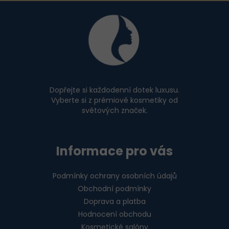
Z
s
u
á
p
a
t
í
Dopřejte si každodenní dotek luxusu.
Vyberte si z prémiové kosmetiky od
světových značek.
Informace pro vás
Podmínky ochrany osobních údajů
Obchodní podmínky
Doprava a platba
Hodnocení obchodu
Kosmetické salóny