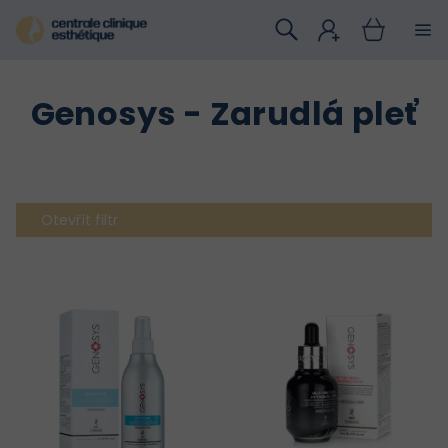
Přejít
na
obsah
Genosys - Zarudlá pleť
Otevřít filtr
V
ý
p
i
s
p