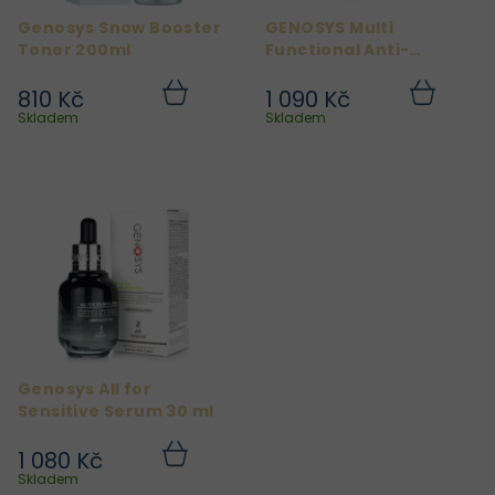
r
Genosys Snow Booster
GENOSYS Multi
o
Toner 200ml
Functional Anti-
d
Wrinkle Serum –
Víceúčelové
810 Kč
1 090 Kč
u
Do
Do
protivráskové sérum 30
košíku
košíku
Skladem
Skladem
k
ml
t
ů
Genosys All for
Sensitive Serum 30 ml
1 080 Kč
Do
košíku
Skladem