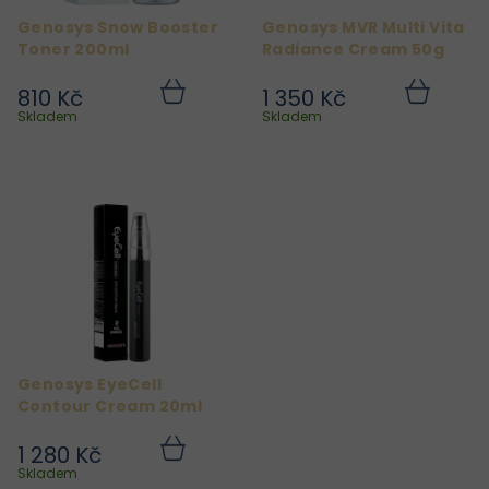
r
Genosys Snow Booster
Genosys MVR Multi Vita
o
Toner 200ml
Radiance Cream 50g
d
810 Kč
1 350 Kč
u
Do
Do
košíku
košíku
Skladem
Skladem
k
t
ů
Genosys EyeCell
Contour Cream 20ml
1 280 Kč
Do
košíku
Skladem