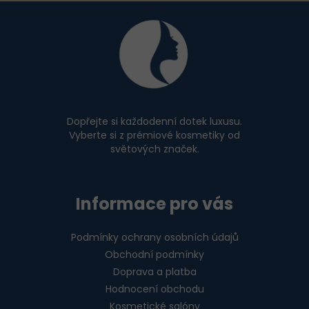
Z
s
u
á
p
a
t
í
Dopřejte si každodenní dotek luxusu.
Vyberte si z prémiové kosmetiky od
světových značek.
Informace pro vás
Podmínky ochrany osobních údajů
Obchodní podmínky
Doprava a platba
Hodnocení obchodu
Kosmetické salóny