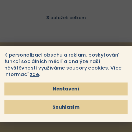
3
položek celkem
O
v
l
á
d
a
Odebírat newsletter
K personalizaci obsahu a reklam, poskytování
c
funkcí sociálních médií a analýze naší
í
návštěvnosti využíváme soubory cookies. Více
E-MAIL
p
informací
zde
.
r
v
Nastavení
k
Souhlasím s
podmínkami ochrany osobních údajů
y
Souhlasím
v
Přihlásit se
ý
p
i