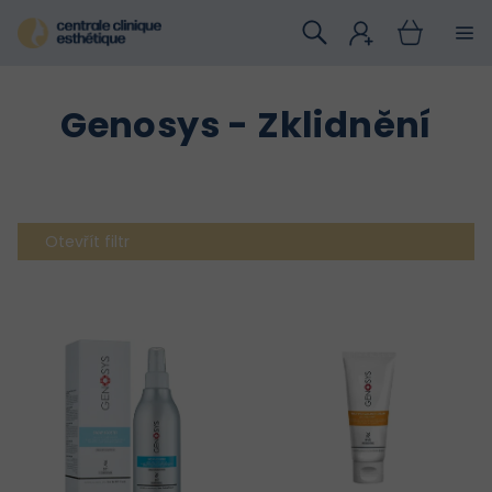
Přejít
na
obsah
Genosys - Zklidnění
Otevřít filtr
V
ý
p
i
s
p