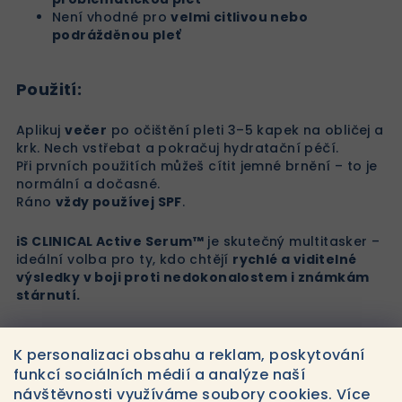
Není vhodné pro
velmi citlivou nebo
podrážděnou pleť
Použití:
Aplikuj
večer
po očištění pleti 3–5 kapek na obličej a
krk. Nech vstřebat a pokračuj hydratační péčí.
Při prvních použitích můžeš cítit jemné brnění – to je
normální a dočasné.
Ráno
vždy používej SPF
.
iS CLINICAL Active Serum™
je skutečný multitasker –
ideální volba pro ty, kdo chtějí
rychlé a viditelné
výsledky v boji proti nedokonalostem i známkám
stárnutí.
K personalizaci obsahu a reklam, poskytování
funkcí sociálních médií a analýze naší
návštěvnosti využíváme soubory cookies. Více