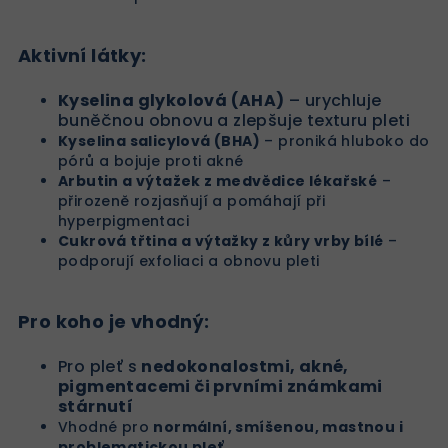
Aktivní látky:
Kyselina glykolová (AHA)
– urychluje
buněčnou obnovu a zlepšuje texturu pleti
Kyselina salicylová (BHA)
– proniká hluboko do
pórů a bojuje proti akné
Arbutin a výtažek z medvědice lékařské
–
přirozeně rozjasňují a pomáhají při
hyperpigmentaci
Cukrová třtina a výtažky z kůry vrby bílé
–
podporují exfoliaci a obnovu pleti
Pro koho je vhodný:
Pro pleť s
nedokonalostmi, akné,
pigmentacemi či prvními známkami
stárnutí
Vhodné pro
normální, smíšenou, mastnou i
problematickou pleť