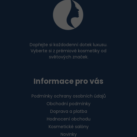
á
p
a
t
í
Dopřejte si každodenní dotek luxusu.
Vyberte si z prémiové kosmetiky od
světových značek.
Informace pro vás
Podmínky ochrany osobních údajů
Obchodní podmínky
Doprava a platba
Hodnocení obchodu
Kosmetické salóny
Novinky