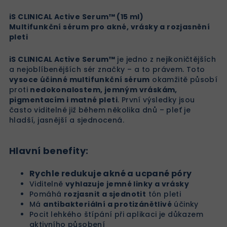
iS CLINICAL Active Serum™ (15 ml)
Multifunkční sérum pro akné, vrásky a rozjasnění
pleti
iS CLINICAL Active Serum™
je jedno z nejikoničtějších
a nejoblíbenějších sér značky – a to právem. Toto
vysoce účinné multifunkční sérum
okamžitě působí
proti
nedokonalostem, jemným vráskám,
pigmentacím i matné pleti
. První výsledky jsou
často viditelné již během několika dnů – pleť je
hladší, jasnější a sjednocená.
Hlavní benefity:
Rychle redukuje akné a ucpané póry
Viditelně
vyhlazuje jemné linky a vrásky
Pomáhá
rozjasnit a sjednotit
tón pleti
Má
antibakteriální a protizánětlivé
účinky
Pocit lehkého štípání při aplikaci je důkazem
aktivního působení