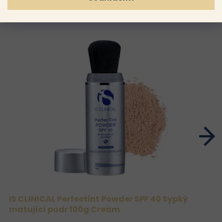
IS CLINICAL Perfectint Powder SPF 40 Sypký
matující pudr 100g Cream