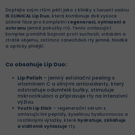
Dopřejte svým rtům péči jako z kliniky s luxusní sadou
IS CLINICAL Lip Duo
, která kombinuje dvě vysoce
účinné fáze pro kompletní
regeneraci, vyhlazení a
ochranu
jemné pokožky rtů. Tento omlazující
komplex pomáhá bojovat proti suchosti, vráskám a
ztrátě objemu, zatímco zanechává rty jemné, hladké
a opticky plnější.
Co obsahuje Lip Duo:
Lip Polish
– jemný exfoliační peeling s
vitamínem C a silnými antioxidanty, který
odstraňuje odumřelé buňky, stimuluje
mikrocirkulaci a připravuje rty na intenzivní
výživu.
Youth Lip Elixir
– regenerační sérum s
omlazujícími peptidy, kyselinou hyaluronovou a
rostlinnými výtažky, které
hydratuje, zklidňuje
a viditelně vyhlazuje
rty.