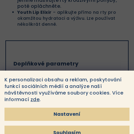
jemně masírujte rty krouživými pohyby,
poté opláchněte.
Youth Lip Elixir
– aplikujte přímo na rty pro
okamžitou hydrataci a výživu. Lze používat
několikrát denně.
Doplňkové parametry
K personalizaci obsahu a reklam, poskytování
Kategorie
:
Rty
funkcí sociálních médií a analýze naší
Značka
:
IS Clinical
návštěvnosti využíváme soubory cookies. Více
informací
zde
.
Nastavení
Související produkty
Souhlasím