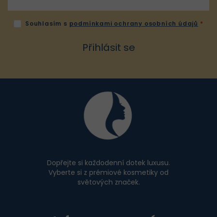
Souhlasím s
podmínkami ochrany osobních údajů
Přihlásit se
Z
á
p
a
t
í
Dopřejte si každodenní dotek luxusu.
Vyberte si z prémiové kosmetiky od
světových značek.