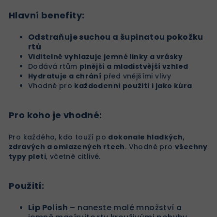
Hlavní benefity:
Odstraňuje suchou a šupinatou pokožku
rtů
Viditelně vyhlazuje jemné linky a vrásky
Dodává rtům
plnější a mladistvější vzhled
Hydratuje a chrání
před vnějšími vlivy
Vhodné pro
každodenní použití i jako kúra
Pro koho je vhodné:
Pro každého, kdo touží po
dokonale hladkých,
zdravých a omlazených rtech
. Vhodné pro
všechny
typy pleti
, včetně citlivé.
Použití:
Lip Polish
– naneste malé množství a