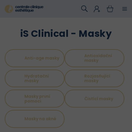
Přejít
na
obsah
iS Clinical - Masky
Antioxidační
Anti-age masky
masky
Hydratační
Rozjasňující
masky
masky
Masky první
Čistící masky
pomoci
Masky na akné