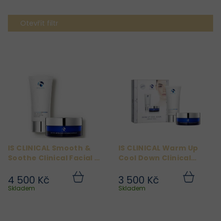
Otevřít filtr
V
ý
p
i
s
p
r
IS CLINICAL Smooth &
IS CLINICAL Warm Up
o
Soothe Clinical Facial -
Cool Down Clinical
d
Sada pro sametovou
Facial
pokožku
4 500 Kč
3 500 Kč
u
Do
Do
košíku
košíku
Skladem
Skladem
k
t