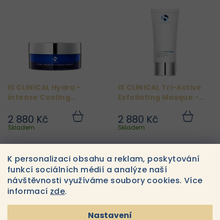
ů
IS CLINICAL Hydra -
IS CLINICAL Tri-Active
intense Cooling
Exfoliating Masque -
Masque - Osvěžující
Exfoliační maska 120g
regenerační maska
2 880 Kč
2 880 Kč
Do
Do
120g
košíku
košíku
Skladem
Skladem
K personalizaci obsahu a reklam, poskytování
4
položek celkem
O
funkcí sociálních médií a analýze naší
v
návštěvnosti využíváme soubory cookies. Více
l
informací
zde
.
á
d
Nastavení