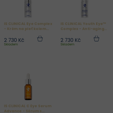
s
p
r
IS CLINICAL Eye Complex
IS CLINICAL Youth Eye™
o
- Krém na pleť kolem
Complex - Anti-aging
d
očí 15g
komplex 15g na pleť
kolem očí
2 730 Kč
2 730 Kč
u
Do
Do
košíku
košíku
Skladem
Skladem
k
t
ů
IS CLINICAL C Eye Serum
Advance - Sérum s