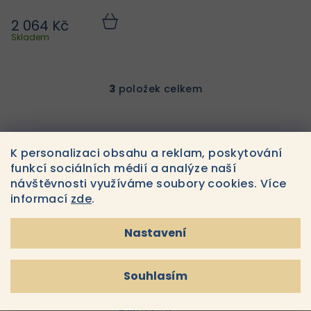
vitamínem C 15ml
2 064 Kč
Do
košíku
Skladem
3
položek celkem
O
v
l
á
K personalizaci obsahu a reklam, poskytování
d
funkcí sociálních médií a analýze naší
a
Odebírat newsletter
návštěvnosti využíváme soubory cookies. Více
c
informací
zde
.
í
E-MAIL
p
Nastavení
r
v
k
Souhlasím
Souhlasím s
podmínkami ochrany osobních údajů
y
v