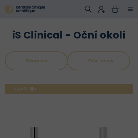
Přejít
na
obsah
iS Clinical - Oční okolí
Oční séra
Oční krémy
Otevřít filtr
V
ý
p
i