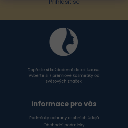
Přihlásit se
ý
p
i
Z
s
u
á
p
a
t
í
Dopřejte si každodenní dotek luxusu.
Vyberte si z prémiové kosmetiky od
světových značek.
Informace pro vás
Podmínky ochrany osobních údajů
Obchodní podmínky