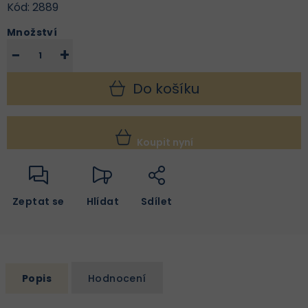
Kód:
2889
Množství
−
+
Do košíku
Koupit nyní
Zeptat se
Hlídat
Sdílet
Popis
Hodnocení