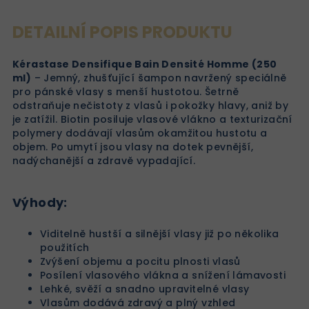
DETAILNÍ POPIS PRODUKTU
Kérastase Densifique Bain Densité Homme (250
ml)
– Jemný, zhušťující šampon navržený speciálně
pro pánské vlasy s menší hustotou. Šetrně
odstraňuje nečistoty z vlasů i pokožky hlavy, aniž by
je zatížil. Biotin posiluje vlasové vlákno a texturizační
polymery dodávají vlasům okamžitou hustotu a
objem. Po umytí jsou vlasy na dotek pevnější,
nadýchanější a zdravě vypadající.
Výhody:
Viditelně hustší a silnější vlasy již po několika
použitích
Zvýšení objemu a pocitu plnosti vlasů
Posílení vlasového vlákna a snížení lámavosti
Lehké, svěží a snadno upravitelné vlasy
Vlasům dodává zdravý a plný vzhled