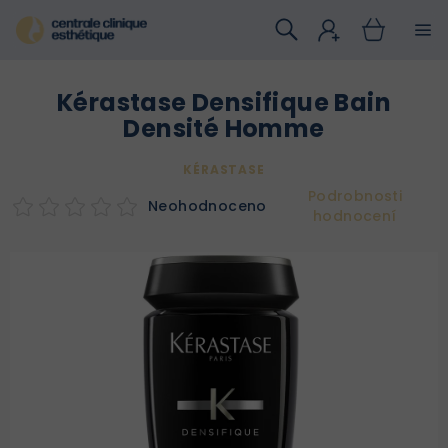
Přejít
na
obsah
Kérastase Densifique Bain
Densité Homme
KÉRASTASE
Podrobnosti
Neohodnoceno
hodnocení