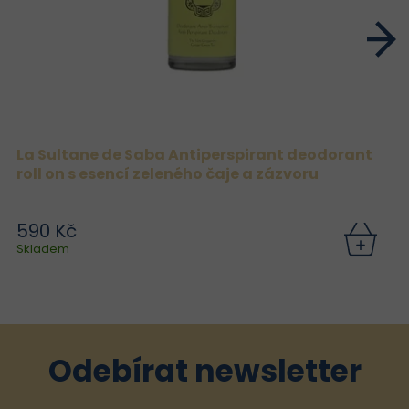
La Sultane de Saba Antiperspirant deodorant
roll on s esencí zeleného čaje a zázvoru
590 Kč
Skladem
Odebírat newsletter