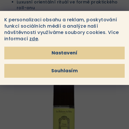
Luxusní orientální rituál ve formě praktického
roll-onu
Ponořte se do mystiky a klidu Východu s každým
K personalizaci obsahu a reklam, poskytování
dotykem tohoto exkluzivního deodorantu.
funkcí sociálních médií a analýze naší
návštěvnosti využíváme soubory cookies. Více
informací
zde
.
Nastavení
Podobné produkty
Souhlasím