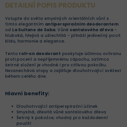
DETAILNÍ POPIS PRODUKTU
Vstupte do světa smyslných orientálních vůní s
tímto elegantním
antiperspiračním deodorantem
od
La Sultane de Saba
. Vůně
santalového dřeva
–
hluboká, hřejivá a ušlechtilá – přináší jedinečný pocit
klidu, harmonie a elegance.
Tento
roll-on deodorant
poskytuje účinnou ochranu
proti pocení a nepříjemnému zápachu, zatímco
šetrné složení je vhodné i pro citlivou pokožku.
Nezanechává stopy a zajišťuje dlouhotrvající svěžest
během celého dne.
Hlavní benefity:
Dlouhotrvající antiperspirační účinek
Smyslná, dřevitá vůně santalového dřeva
Šetrný k pokožce, vhodný pro každodenní
použití