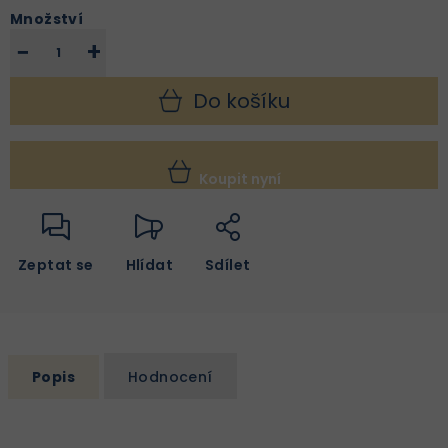
Množství
−
+
Do košíku
Koupit nyní
Zeptat se
Hlídat
Sdílet
Popis
Hodnocení