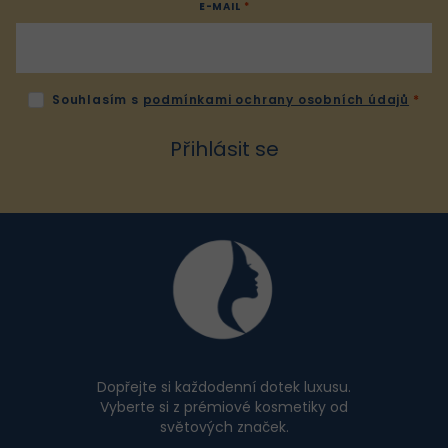
E-MAIL
Souhlasím s
podmínkami ochrany osobních údajů
Přihlásit se
Z
á
p
a
t
í
Dopřejte si každodenní dotek luxusu.
Vyberte si z prémiové kosmetiky od
světových značek.