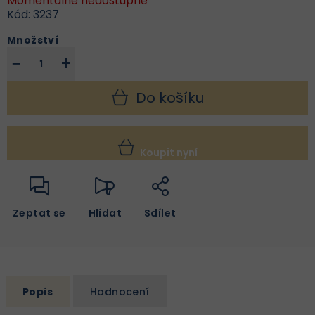
Momentálně nedostupné
Kód:
3237
Množství
−
+
Do košíku
Koupit nyní
Zeptat se
Hlídat
Sdílet
Popis
Hodnocení