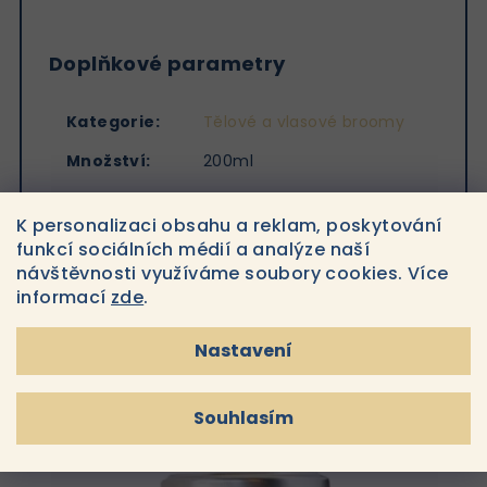
Doplňkové parametry
Kategorie
:
Tělové a vlasové broomy
Množství
:
200ml
Značka
:
La Sultane de Saba
K personalizaci obsahu a reklam, poskytování
funkcí sociálních médií a analýze naší
návštěvnosti využíváme soubory cookies. Více
informací
zde
.
Související produkty
Nastavení
Souhlasím