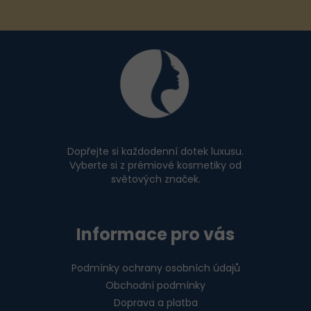
Z
á
p
a
t
í
Dopřejte si každodenní dotek luxusu.
Vyberte si z prémiové kosmetiky od
světových značek.
Informace pro vás
Podmínky ochrany osobních údajů
Obchodní podmínky
Doprava a platba