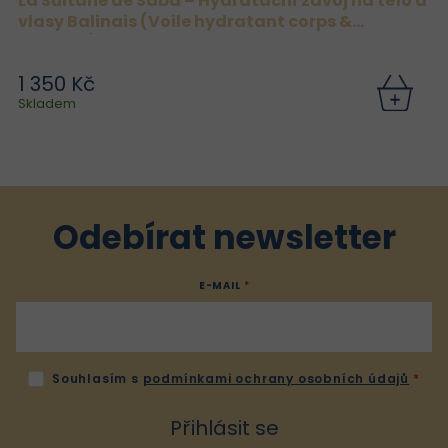
La Sultane de Saba – Hydratační závoj na tělo a
vlasy Balinais (Voile hydratant corps &
cheveux) 200 ml
1 350 Kč
Skladem
Odebírat newsletter
E-MAIL
Souhlasím s
podmínkami ochrany osobních údajů
Přihlásit se