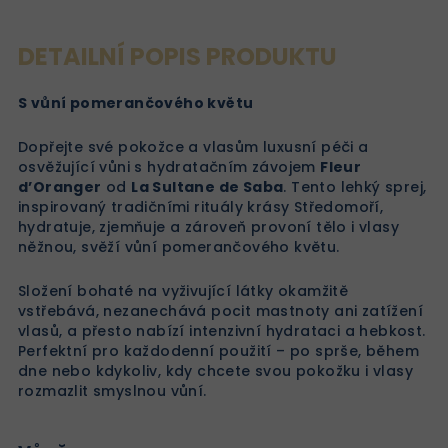
DETAILNÍ POPIS PRODUKTU
S vůní pomerančového květu
Dopřejte své pokožce a vlasům luxusní péči a
osvěžující vůni s hydratačním závojem
Fleur
d’Oranger
od
La Sultane de Saba
. Tento lehký sprej,
inspirovaný tradičními rituály krásy Středomoří,
hydratuje, zjemňuje a zároveň provoní tělo i vlasy
něžnou, svěží vůní pomerančového květu.
Složení bohaté na vyživující látky okamžitě
vstřebává, nezanechává pocit mastnoty ani zatížení
vlasů, a přesto nabízí intenzivní hydrataci a hebkost.
Perfektní pro každodenní použití – po sprše, během
dne nebo kdykoliv, kdy chcete svou pokožku i vlasy
rozmazlit smyslnou vůní.