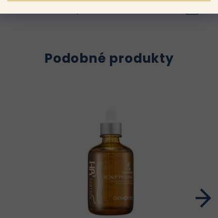
960 Kč
Momentálně nedostupné
Podobné produkty