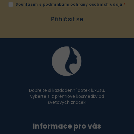
Souhlasím s
podmínkami ochrany osobních údajů
Přihlásit se
Z
á
p
a
t
í
Dopřejte si každodenní dotek luxusu.
Vyberte si z prémiové kosmetiky od
světových značek.
Informace pro vás