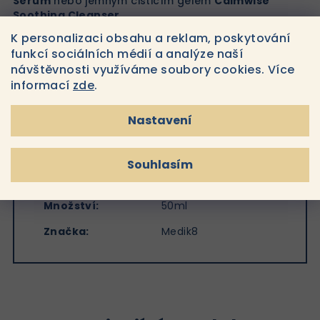
Serum
nebo jemným čisticím gelem
Calmwise
Soothing Cleanser
.
K personalizaci obsahu a reklam, poskytování
funkcí sociálních médií a analýze naší
návštěvnosti využíváme soubory cookies. Více
informací
zde
.
Doplňkové parametry
Nastavení
Kategorie
:
Antioxidační
Souhlasím
EAN
:
818625024475
Množství
:
50ml
Značka
:
Medik8