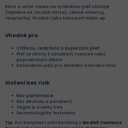
Ráno a večer nanes na vyčištěnou pleť obličeje
(zejména na zarudlá místa). Jemně vmasíruj,
neoplachuj. Vhodné i jako báze pod make-up.
Vhodné pro
Citlivou, reaktivní a kuperózní pleť
Pleť se sklony k zarudnutí, rosacee nebo
popraskaným žilkám
Každodenní péči pro zklidnění a korekci tónu
Složení bez rizik
Bez parfemace
Bez alkoholu a parabenů
Vegan & cruelty free
Dermatologicky testováno
Tip:
Pro komplexní péči kombinuj s
Medik8 Calmwise