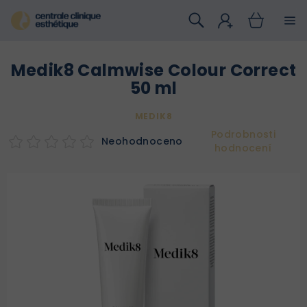
Přejít
na
obsah
Medik8 Calmwise Colour Correct
50 ml
MEDIK8
Podrobnosti
Neohodnoceno
hodnocení