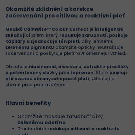
Okamžité zklidnění a korekce
začervenání pro citlivou a reaktivní pleť
Medik8 Calmwise™ Colour Correct
je
inteligentní
zklidňující krém
, který
redukuje zarudnutí, posiluje
kapiláry a sjednocuje tón pleti
. Díky jemnému
zelenému pigmentu
okamžitě opticky neutralizuje
začervenání a poskytuje pleti rovnoměrnější vzhled.
Obsahuje
niacinamid, aloe veru, extrakt z přesličky
a patentovaný složky jako teprenon
, které
posilují
přirozenou obranyschopnost pleti
, zklidňují a
chrání před podrážděním.
Hlavní benefity
Okamžitě maskuje zarudnutí díky
zelenému odstínu
Dlouhodobě
redukuje citlivost a reaktivitu
pleti