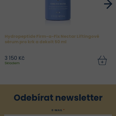
Hydropeptide Firm-a-Fix Nectar Liftingové
sérum pro krk a dekolt 50 ml
3 150 Kč
Skladem
Odebírat newsletter
E-MAIL