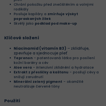
Chrání pokožku před znečištěním a volnými
radikály
Posiluje kapiláry a
zmírňuje výskyt
popraskaných žilek
Skvělý jako
podklad pod make-up
Klíčové složení
Niacinamid (vitamín B3)
– zklidňuje,
zpevňuje a sjednocuje pleť
Teprenon
– patentovaná látka pro posílení
kožní bariéry a cév
Aloe vera
– intenzivní zklidnění a hydratace
Extrakt z přesličky a kaštanu
– posilují cévy a
snižují zarudnutí
Minerální zelený pigment
– okamžitě
neutralizuje červené tóny
Použití