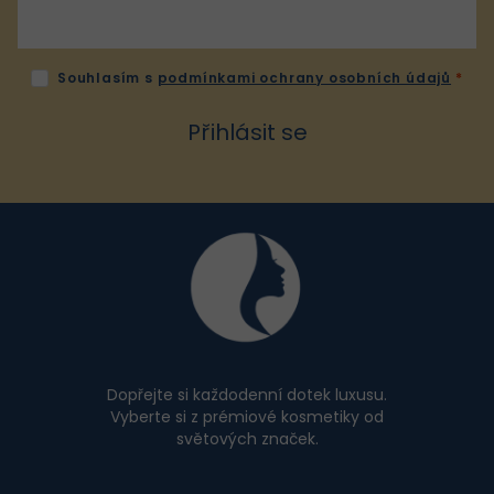
Souhlasím s
podmínkami ochrany osobních údajů
Přihlásit se
Z
á
p
a
t
í
Dopřejte si každodenní dotek luxusu.
Vyberte si z prémiové kosmetiky od
světových značek.