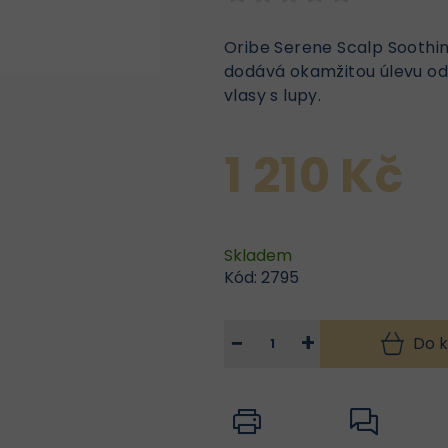
Oribe Serene Scalp Soothi
dodává okamžitou úlevu od 
vlasy s lupy.
1 210 Kč
Skladem
Kód:
2795
−
+
Do k