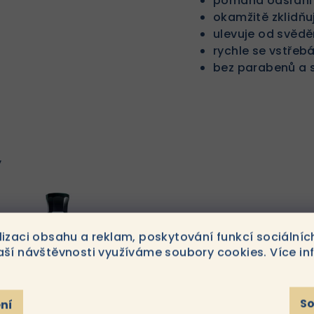
pomáhá odsranit
okamžitě zklidň
ulevuje od svědě
rychle se vstřeb
bez parabenů a s
y
lizaci obsahu a reklam, poskytování funkcí sociálníc
aší návštěvnosti využíváme soubory cookies. Více in
S
ní