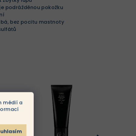
 zbytky lupů
uje podrážděnou pokožku
ní
ábá, bez pocitu mastnoty
ulfátů
h médií a
formací
ouhlasím