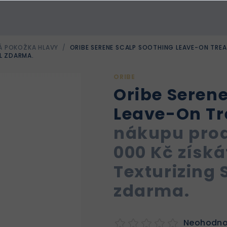
VÁ POKOŽKA HLAVY
/
ORIBE SERENE SCALP SOOTHING LEAVE-ON TRE
ML ZDARMA.
ORIBE
Oribe Seren
Leave-On T
nákupu prod
000 Kč získá
Texturizing 
zdarma.
Neohodn