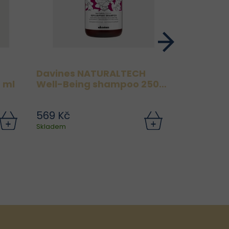
Davines NATURALTECH
Oribe Si
 ml
Well-Being shampoo 250
250 ml + Při nákupu
ml
produktů 
Kč získát
569 Kč
920 Kč
Texturizi
Oribe 
zdarma.
Skladem
Skladem
každode
tak, ab
čistil vš
boh