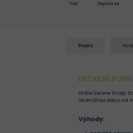
Tisk
Zeptat se
Popis
Hod
DETAILNÍ POPI
Oribe Serene Scalp S
okamžitou úlevu od sv
Výhody: