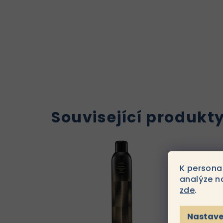
Související produkt
K persona
analýze n
zde
.
Nastave