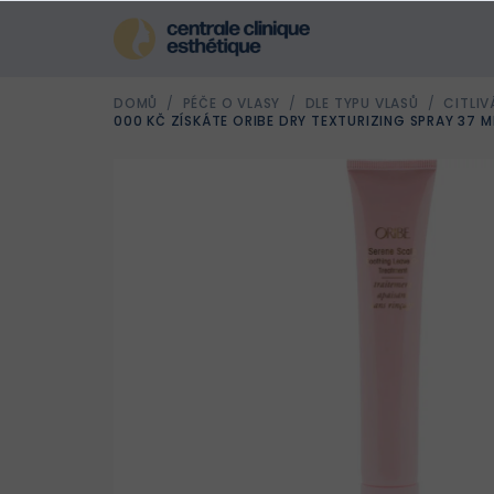
Přejít
na
obsah
DOMŮ
/
PÉČE O VLASY
/
DLE TYPU VLASŮ
/
CITLI
000 KČ ZÍSKÁTE ORIBE DRY TEXTURIZING SPRAY 37 