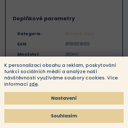
Doplňkové parametry
Kategorie
:
Barvené vlasy
EAN
:
811913018613
Množství
:
250ml
Značka
:
Oribe
K personalizaci obsahu a reklam, poskytování
funkcí sociálních médií a analýze naší
návštěvnosti využíváme soubory cookies. Více
informací
zde
.
Nastavení
Související produkty
Souhlasím