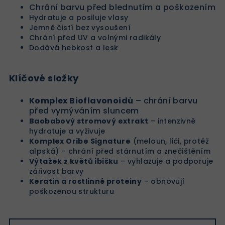
Chrání barvu před blednutím a poškozením
Hydratuje a posiluje vlasy
Jemně čistí bez vysoušení
Chrání před UV a volnými radikály
Dodává hebkost a lesk
Klíčové složky
Komplex Bioflavonoidů
– chrání barvu
před vymýváním sluncem
Baobabový stromový extrakt
– intenzivně
hydratuje a vyživuje
Komplex Oribe Signature
(meloun, liči, protěž
alpská) – chrání před stárnutím a znečištěním
Výtažek z květů ibišku
– vyhlazuje a podporuje
zářivost barvy
Keratin a rostlinné proteiny
– obnovují
poškozenou strukturu