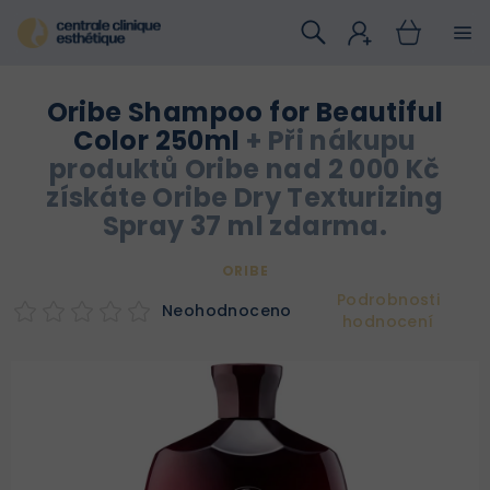
Přejít
na
obsah
Oribe Shampoo for Beautiful
Color 250ml
+ Při nákupu
produktů Oribe nad 2 000 Kč
získáte Oribe Dry Texturizing
Spray 37 ml zdarma.
ORIBE
Podrobnosti
Neohodnoceno
hodnocení