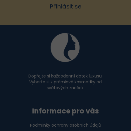
Přihlásit se
Z
á
p
a
t
í
Dopřejte si každodenní dotek luxusu.
Vyberte si z prémiové kosmetiky od
světových značek.
Informace pro vás
Podmínky ochrany osobních údajů