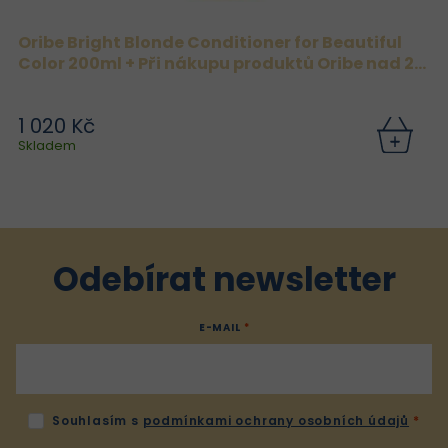
Oribe Bright Blonde Conditioner for Beautiful
Color 200ml + Při nákupu produktů Oribe nad 2
000 Kč získáte Oribe Dry Texturizing Spray 37 ml
zdarma.
1 020 Kč
Skladem
Odebírat newsletter
E-MAIL
Souhlasím s
podmínkami ochrany osobních údajů