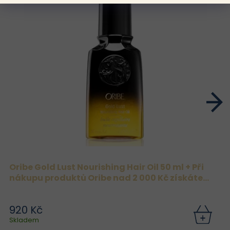
Oribe Gold Lust Nourishing Hair Oil 50 ml + Při
nákupu produktů Oribe nad 2 000 Kč získáte
Oribe Dry Texturizing Spray 37 ml zdarma.
920 Kč
Skladem