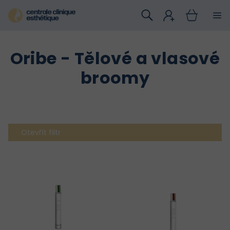
Přejít
na
obsah
Oribe - Tělové a vlasové
broomy
Otevřít filtr
V
ý
p
i
s