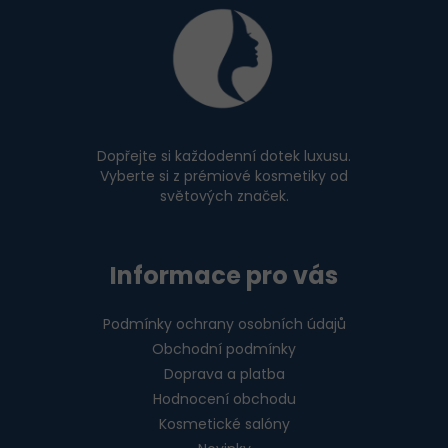
u
á
p
a
t
í
Dopřejte si každodenní dotek luxusu.
Vyberte si z prémiové kosmetiky od
světových značek.
Informace pro vás
Podmínky ochrany osobních údajů
Obchodní podmínky
Doprava a platba
Hodnocení obchodu
Kosmetické salóny