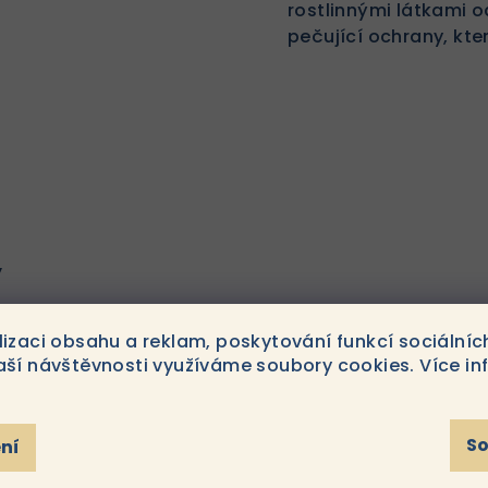
rostlinnými látkami o
pečující ochrany, kte
y
lizaci obsahu a reklam, poskytování funkcí sociálníc
aší návštěvnosti využíváme soubory cookies. Více in
S
ní