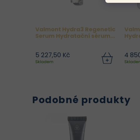
Valmont Hydra3 Regenetic
Valm
Serum Hydratační sérum
Hydr
30 ml
5 227,50 Kč
4 85
Skladem
Sklade
Podobné produkty