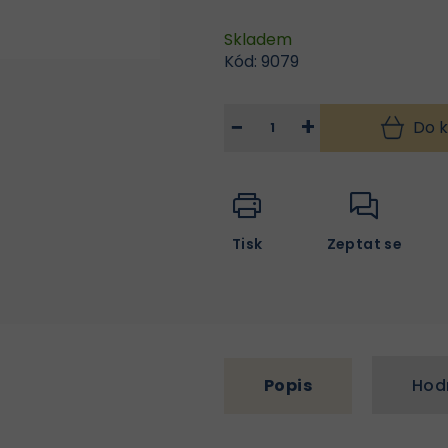
Skladem
Kód:
9079
−
+
Do k
Tisk
Zeptat se
Popis
Hod