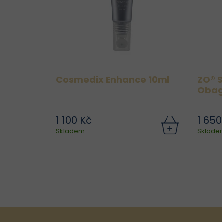
Cosmedix Enhance 10ml
ZO® S
Obag
Broa
Light
1 100 Kč
1 650
Regenerační maska na
Ště
Skladem
Sklade
zpevnění rtů, která funguje i
jako noční péče. Chladivý
mě
aplikátor s kovovým hrotem
jemně aplikuje balzám na rty
r
pro rychlou aplikaci.