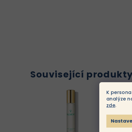
Související produkt
K persona
analýze n
zde
.
Nastave