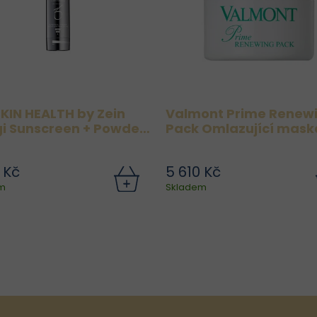
KIN HEALTH by Zein
Valmont Prime Renew
i Sunscreen + Powder
Pack Omlazující mask
d-Spectrum SPF 30
ml
 Kč
5 610 Kč
tečkový aplikátor se skládá
m
Skladem
z hustě uložených a ultra
kkých štětin, které zajišťují
bezproblémovou a
ovnoměrnou aplikaci pudru
bez loupání nebo třepení.
Pudrové složení...