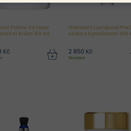
ont Prime 24 Hour
Valmont Lumipeel Ple
atační krém 50 ml
voda s kyselinami 150 
0 Kč
2 850 Kč
m
Skladem