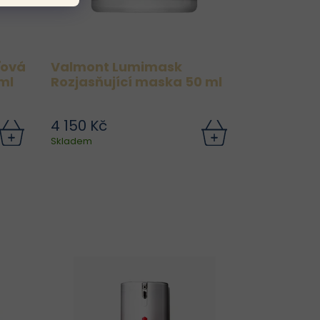
ťová
Valmont Lumimask
ml
Rozjasňující maska 50 ml
4 150 Kč
Skladem