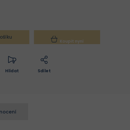
ošíku
Koupit nyní
Hlídat
Sdílet
nocení