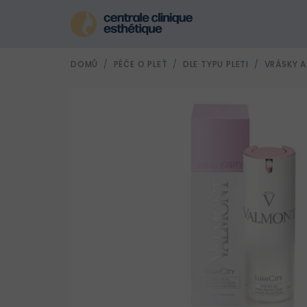
Přejít
na
obsah
DOMŮ
/
PÉČE O PLEŤ
/
DLE TYPU PLETI
/
VRÁSKY A