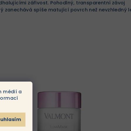
dhalujícími zářivost. Pohodlný, transparentní závoj
rý zanechává spíše matující povrch než nevzhledný l
h médií a
formací
ouhlasím