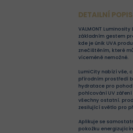
DETAILNÍ POPI
VALMONT Luminosity L
základním gestem pro
kde je únik UVA pro
znečištěním, které mů
víceméně nemožné.
LumiCity nabízí vše, 
přírodním prostředí 
hydratace pro pohodlí
pohlcování UV záření a
všechny ostatní. prod
zesilující světlo pro p
Aplikuje se samostat
pokožku energizující