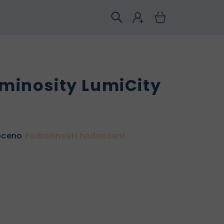
inosity LumiCity
oceno
Podrobnosti hodnocení