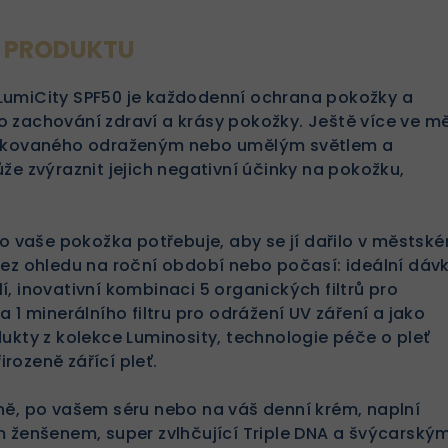
S PRODUKTU
umiCity SPF50 je každodenní ochrana pokožky a
 zachování zdraví a krásy pokožky. Ještě více ve mě
dukovaného odraženým nebo umělým světlem a
že zvýraznit jejich negativní účinky na pokožku,
co vaše pokožka potřebuje, aby se jí dařilo v městské
bez ohledu na roční období nebo počasí: ideální dáv
, inovativní kombinaci 5 organických filtrů pro
 1 minerálního filtru pro odrážení UV záření a jako
ukty z kolekce Luminosity, technologie péče o pleť
řirozeně zářící pleť.
ně, po vašem séru nebo na váš denní krém, naplní
m ženšenem, super zvlhčující Triple DNA a švýcarským