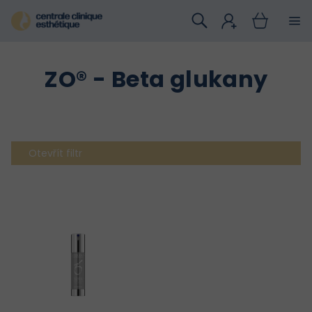
Přejít
na
obsah
ZO® - Beta glukany
Otevřít filtr
V
ý
p
i
s
p