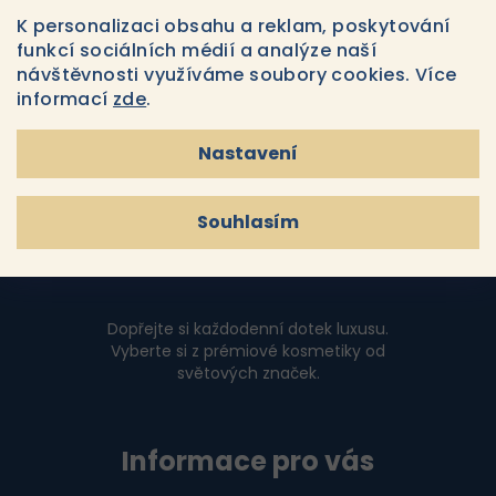
Souhlasím s
podmínkami ochrany osobních údajů
y
K personalizaci obsahu a reklam, poskytování
v
funkcí sociálních médií a analýze naší
Přihlásit se
ý
návštěvnosti využíváme soubory cookies. Více
p
informací
zde
.
i
Z
s
Nastavení
u
á
p
Souhlasím
a
t
í
Dopřejte si každodenní dotek luxusu.
Vyberte si z prémiové kosmetiky od
světových značek.
Informace pro vás