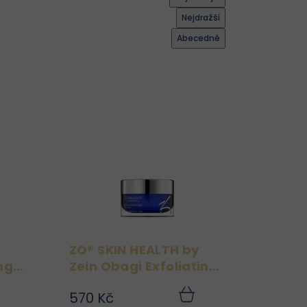
Nejdražší
Abecedně
ZO® SKIN HEALTH by
ng
Zein Obagi Exfoliating
n
Polish 16,2 g
570 Kč
in
ZO® SKIN HEALTH by Zein
Do
Do