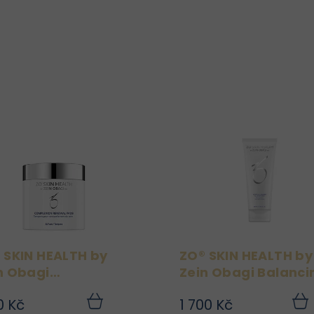
 SKIN HEALTH by
ZO® SKIN HEALTH by
n Obagi
Zein Obagi Balanci
plexion Renewal
Cleansing Emulsio
0 Kč
1 700 Kč
s 60 polštářků
200 ml
Complexion Renewal
ZO® SKIN HEALTH by Ze
Do