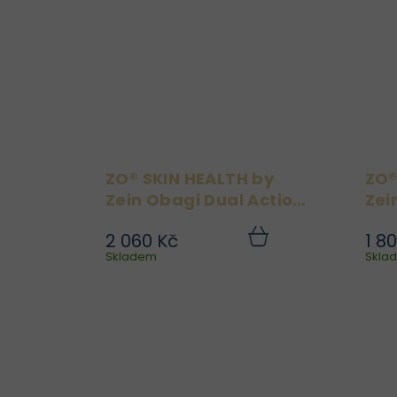
ZO® SKIN HEALTH jsou
možné...
ZO® SKIN HEALTH by
ZO®
Zein Obagi Dual Action
Zei
Scrub 116g
Pol
2 060 Kč
1 8
ZO® SKIN HEALTH by Zein
Do
Skladem
košíku
Skla
Obagi Dual Action Scrub
116g s dvojím účinkem
pomáhá odstranit
odumřelé kožní buňky a
přebytečný povrchový
maz, který může vést k
ucpání pórů. ZO® SKIN...