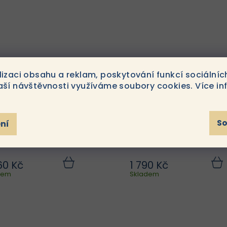
ml používat s ostatními
typy pleti. Je určený
produkty ze stejné řady.
odstranění nečisto
ZO® SKIN HEALTH by Zein
Zanechání plet svěž
Obagi...
čistou a.
lizaci obsahu a reklam, poskytování funkcí sociálníc
aší návštěvnosti využíváme soubory cookies. Více in
S
ní
 SKIN HEALTH by
ZO® SKIN HEALTH by
n Obagi Enzymatic
Zein Obagi Oil Cont
l 50 ml
Pads 60 polštářků
60 Kč
1 790 Kč
ZO® SKIN HEALTH by Zein
ZO® SKIN HEALTH by Ze
Do
dem
košíku
Skladem
koší
Obagi Enzymatic Peel 50
Obagi Oil Control Pa
l je vhdoný pro domácí
60 polštářků 
použití. Rozjasňuje pleť,
povzbuzující řeše
yhlazuje ji a působí proti
prevence léčby ak
pigmentacím. ZO® SKIN
navržené pro použití s 
HEALTH by Zein Obagi...
doplňkovým program