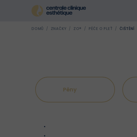
Přejít
na
obsah
DOMŮ
/
ZNAČKY
/
ZO®
/
PÉČE O PLEŤ
/
ČIŠTĚNÍ
Pěny
Ř
a