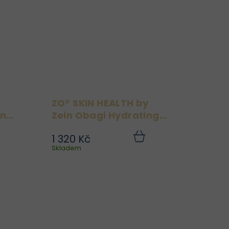
..
Zeinem Obagim, tyto
polštářky...
ZO® SKIN HEALTH by
ing
Zein Obagi Hydrating
Cleanser 200 ml
1 320 Kč
ky
Pro nejlepší výsledky
Do
Do
ku
Skladem
košíku
IN
doporučujeme ZO® SKIN
gi
HEALTH by Zein Obagi
00
Hydrating Cleanser
mi
používat s ZO® SKIN
y.
HEALTH by Zein Obagi
in
Calming Toner. Produkty
..
ZO® SKIN HEALTH jsou
možné...