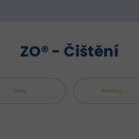
ZO® - Čištění
Gely
Peeling