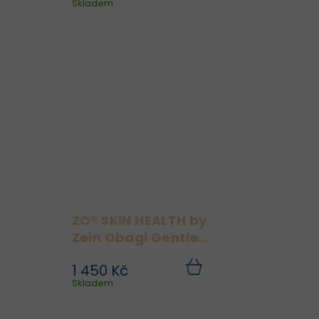
ku
Skladem
košíku
ng
Obagi Exfoliating Polish
00
16,2 g patří mezi
cí
nejoblíbenější produkty.
yp
Krystaly hořčíku odlupují
 k
odumřelé kožní buňky a
t.
vytvářejí čistou, hladkou
..
a...
ZO® SKIN HEALTH by
Zein Obagi Gentle
Cleanser 200 ml
1 450 Kč
in
ZO® SKIN HEALTH by Zein
Do
Do
ku
Skladem
košíku
er
Obagi Gentle Cleanser
cí
200 ml je jemný čisticí
ny
prostředek pro všechny