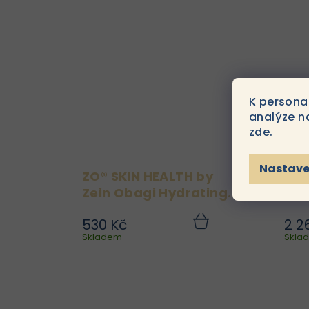
odumřelé kožní buňky a
přebytečný povrchový
maz, který může vést k
ucpání pórů. ZO® SKIN...
K persona
analýze n
zde
.
Nastave
ZO® SKIN HEALTH by
ZO®
Zein Obagi Hydrating
Zei
Cleanser 60 ml
Pee
530 Kč
2 2
Pro nejlepší výsledky
Do
Skladem
košíku
Skla
doporučujeme ZO® SKIN
HEALTH by Zein Obagi
m
Hydrating Cleanser
používat s ZO® SKIN
v
HEALTH by Zein Obagi
Calming Toner. Produkty