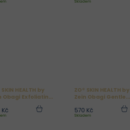
dem
košíku
Skladem
koší
Pads jsou praktické,
Obagi Balanci
předem napuštěné
Cleansing Emulsion 2
čisticí tampónky určené
ml je jemný čisti
pro mastnou, smíšenou
prostředek pro citlivý t
a aknózní pleť. Vyvinuty
pleti. Je určený
dermatologem Dr.
odstranění nečisto
Zeinem Obagim, tyto
Zanechání plet svěží,.
polštářky...
 SKIN HEALTH by
ZO® SKIN HEALTH by
n Obagi Exfoliating
Zein Obagi Gentle
anser 60 ml
Cleanser 60 ml
 Kč
570 Kč
Pro nejlepší výsledky
ZO® SKIN HEALTH by Ze
Do
dem
košíku
Skladem
koší
doporučujeme ZO® SKIN
Obagi Gentle Cleans
HEALTH by Zein Obagi
60 ml je jemný čisti
Exfoliating Cleanser 200
prostředek pro všech