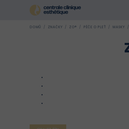
Přejít
na
obsah
DOMŮ
/
ZNAČKY
/
ZO®
/
PÉČE O PLEŤ
/
MASKY
Ř
a
z
e
n
V