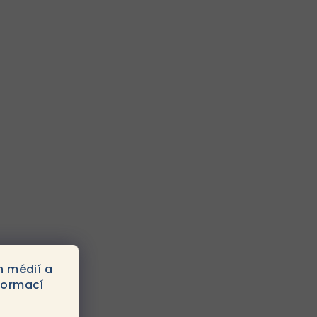
h médií a
formací