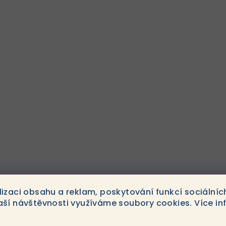
lizaci obsahu a reklam, poskytování funkcí sociálníc
1
položek celkem
aší návštěvnosti využíváme soubory cookies. Více in
O
v