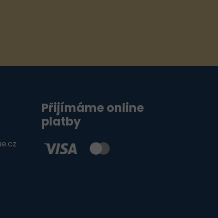
Přijímáme online
platby
ue.cz