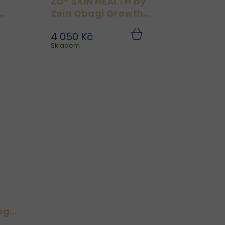
ZO® SKIN HEALTH by
Zein Obagi Growth
inol
Factor Serum 30 ml
4 050 Kč
in
93 % pacientů
Do
Do
ku
Skladem
košíku
ht
zaznamenalo zlepšení
je
jemných linek a vrásek,
1%
pevnost a pružnost +
ní
textura a hladkost po 12
 a
týdnech používání séra s
né
růstovým faktorem.
ro
(klinicky prokázáno)...
..
ng