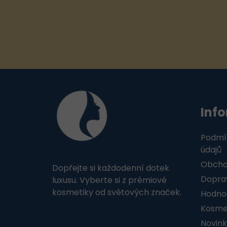
Z
á
Inf
p
a
Podmí
t
údajů
Obcho
Dopřejte si každodenní dotek
í
Doprav
luxusu. Vyberte si z prémiové
kosmetiky od světových značek.
Hodno
Kosmet
Novink