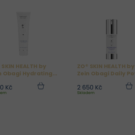
 SKIN HEALTH by
ZO® SKIN HEALTH by
n Obagi Hydrating
Zein Obagi Daily P
eme 58g
Defence 30 ml
00 Kč
2 650 Kč
Intenzivně hydratační a
Daily Power Defense 
Do
dem
košíku
Skladem
koší
zklidňující krém pro
ikonický produkt znač
suchou a podrážděnou
ZO® Skin Healt
pleť. Ideální jako SOS
navržený dermatolog
péče po peelingu či
Dr. Zeinem Obagim p
invazivních ošetřeních,
každodenní ochranu ple
kdy je pleť citlivá a
před poškozen
suchá. ZO® SKIN...
volnými radikál