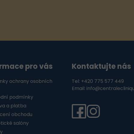
k
y
v
ý
p
i
s
u
ormace pro vás
Kontaktujte nás
nky ochrany osobních
Tel: +420 775 577 449
Email: info@centralecliniq
dní podmínky
a a platba
cení obchodu
ické salóny
y