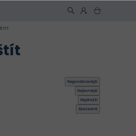
ŠTÍT
tít
Nejprodávanější
Nejlevnější
Nejdražší
Abecedně