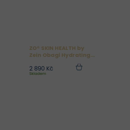
...
ZO® SKIN HEALTH by
Zein Obagi Hydrating
Creme 113g
2 890 Kč
 s
Intenzivně hydratační a
Do
Do
ku
Skladem
košíku
 a
zklidňující krém pro
je
suchou a podrážděnou
y,
pleť. Ideální jako SOS
i,
péče po peelingu či
ed
invazivních ošetřeních,
IN
kdy je pleť citlivá a
..
suchá. ZO® SKIN...